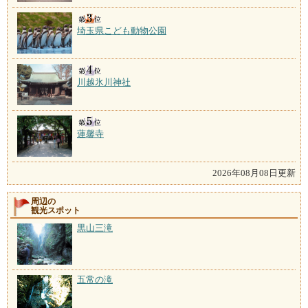
埼玉県こども動物公園
川越氷川神社
蓮馨寺
2026年08月08日更新
周辺の
観光スポット
黒山三滝
五常の滝