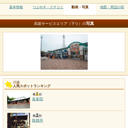
基本情報
つぶやき・クチコミ
動画・写真
地図・周辺の宿
写真
高坂サービスエリア（下り）の
川越
人気スポットランキング
喜多院
龍穏寺