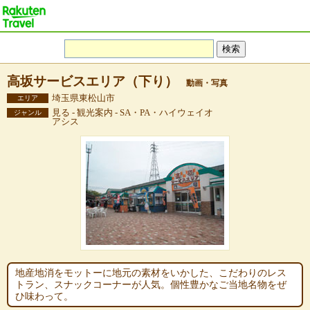
高坂サービスエリア（下り）
動画・写真
埼玉県東松山市
エリア
見る - 観光案内 - SA・PA・ハイウェイオ
ジャンル
アシス
地産地消をモットーに地元の素材をいかした、こだわりのレス
トラン、スナックコーナーが人気。個性豊かなご当地名物をぜ
ひ味わって。