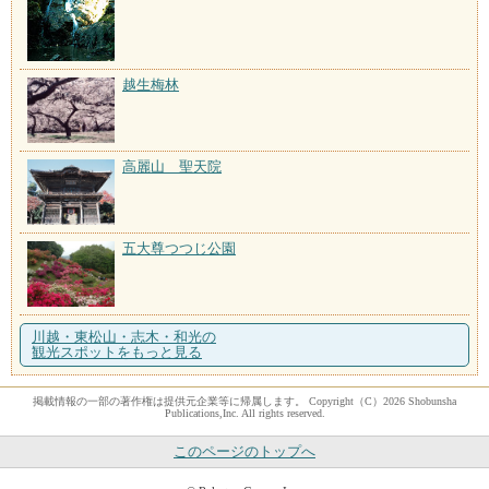
越生梅林
高麗山 聖天院
五大尊つつじ公園
川越・東松山・志木・和光の
観光スポットをもっと見る
掲載情報の一部の著作権は提供元企業等に帰属します。 Copyright（C）2026 Shobunsha
Publications,Inc. All rights reserved.
このページのトップへ