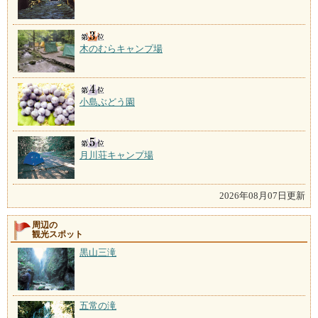
木のむらキャンプ場
小島ぶどう園
月川荘キャンプ場
2026年08月07日更新
周辺の
観光スポット
黒山三滝
五常の滝