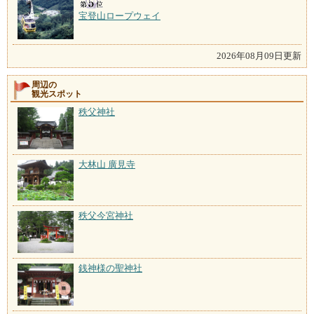
宝登山ロープウェイ
2026年08月09日更新
周辺の
観光スポット
秩父神社
大林山 廣見寺
秩父今宮神社
銭神様の聖神社