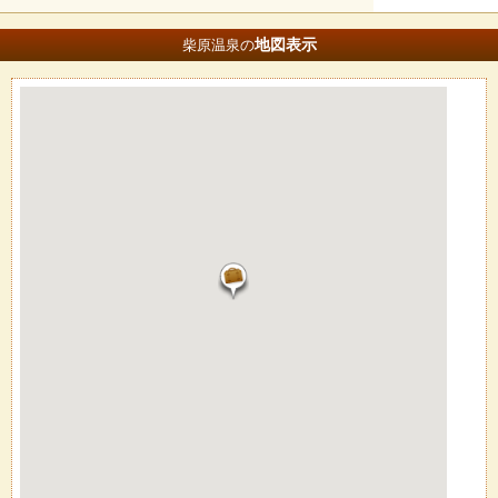
地図
表示
柴原温泉の