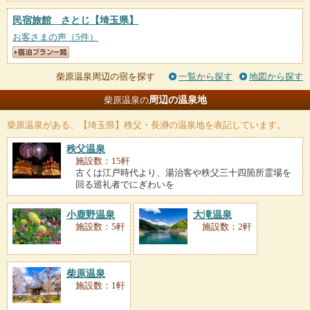
民宿旅館 さとじ
【埼玉県】
お客さまの声（5件）
柴原温泉周辺の宿を探す
一覧から探す
地図から探す
周辺の温泉地
柴原温泉の
柴原温泉
がある、【埼玉県】秩父・長瀞の温泉地を表記しています。
秩父温泉
施設数：15軒
古くは江戸時代より、湯治客や秩父三十四箇所霊場を
回る巡礼者でにぎわいを
小鹿野温泉
大滝温泉
施設数：5軒
施設数：2軒
柴原温泉
施設数：1軒