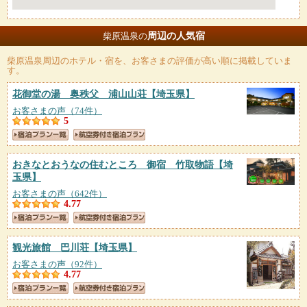
周辺の人気宿
柴原温泉の
柴原温泉
周辺のホテル・宿を、お客さまの評価が高い順に掲載していま
す。
花御堂の湯 奥秩父 浦山山荘
【埼玉県】
お客さまの声（74件）
5
おきなとおうなの住むところ 御宿 竹取物語
【埼
玉県】
お客さまの声（642件）
4.77
観光旅館 巴川荘
【埼玉県】
お客さまの声（92件）
4.77