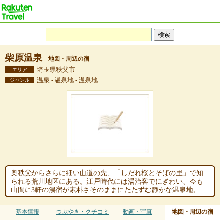
柴原温泉
地図・周辺の宿
埼玉県秩父市
エリア
温泉 - 温泉地 - 温泉地
ジャンル
奥秩父からさらに細い山道の先、「しだれ桜とそばの里」で知
られる荒川地区にある。江戸時代には湯治客でにぎわい、今も
山間に3軒の湯宿が素朴さそのままにたたずむ静かな温泉地。
基本情報
つぶやき・クチコミ
動画・写真
地図・周辺の宿