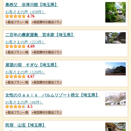
奥秩父 谷津川館
【埼玉県】
お客さまの声（458件）
4.76
二百年の農家屋敷 宮本家
【埼玉県】
お客さまの声（223件）
4.69
展望の宿 すぎな
【埼玉県】
お客さまの声（120件）
4.67
女性のＯａｓｉｓ パルムリゾート秩父
【埼玉県】
お客さまの声（66件）
4.5
民宿 山宝
【埼玉県】