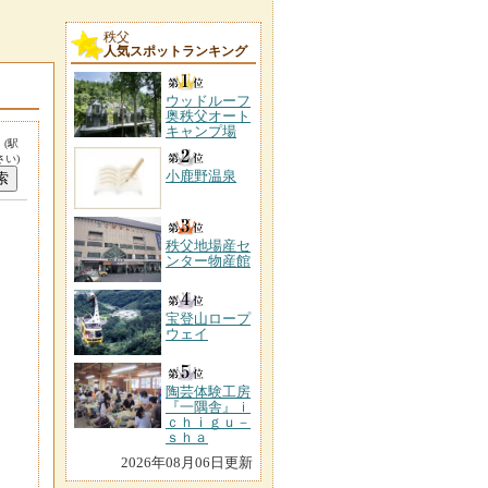
秩父
人気スポットランキング
ウッドルーフ
奥秩父オート
キャンプ場
。
(駅
い)
小鹿野温泉
秩父地場産セ
ンター物産館
宝登山ロープ
ウェイ
陶芸体験工房
『一隅舎』ｉ
ｃｈｉｇｕ－
ｓｈａ
2026年08月06日更新