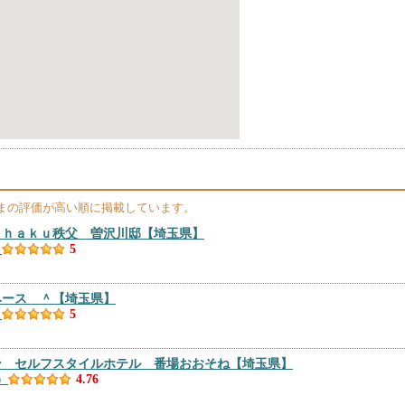
まの評価が高い順に掲載しています。
ｉｈａｋｕ秩父 曽沢川邸
【埼玉県】
）
5
ベース ＾
【埼玉県】
）
5
ン セルフスタイルホテル 番場おおそね
【埼玉県】
）
4.76