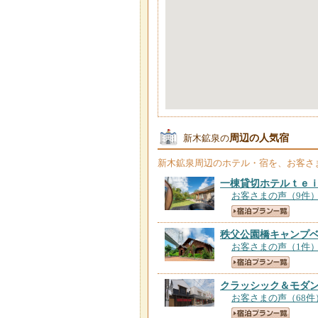
周辺の人気宿
新木鉱泉の
新木鉱泉
周辺のホテル・宿を、お客さ
一棟貸切ホテルｔｅ
お客さまの声（9件
秩父公園橋キャンプ
お客さまの声（1件
クラッシック＆モダ
お客さまの声（68件