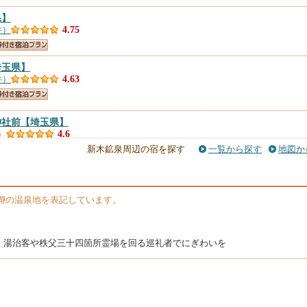
県】
件）
4.75
埼玉県】
件）
4.63
神社前
【埼玉県】
）
4.6
新木鉱泉周辺の宿を探す
一覧から探す
地図か
』 新木鉱泉旅館
【埼玉県】
1件）
4.59
瀞の温泉地を表記しています。
秩父 門前町
【埼玉県】
）
4.57
、湯治客や秩父三十四箇所霊場を回る巡礼者でにぎわいを
】
件）
4.55