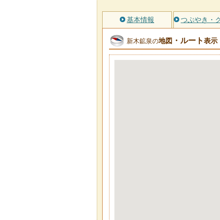
基本情報
つぶやき・
・ルート
地図
表示
新木鉱泉の