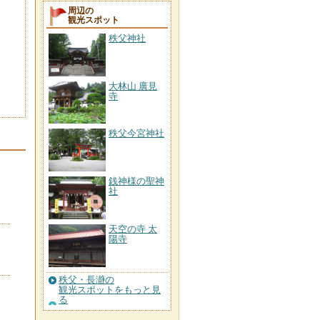
周辺の
観光スポット
秩父神社
大林山 廣見
寺
秩父今宮神社
銭神様の聖神
社
天空の寺 太
陽寺
秩父・長瀞の
観光スポットをもっと見
る