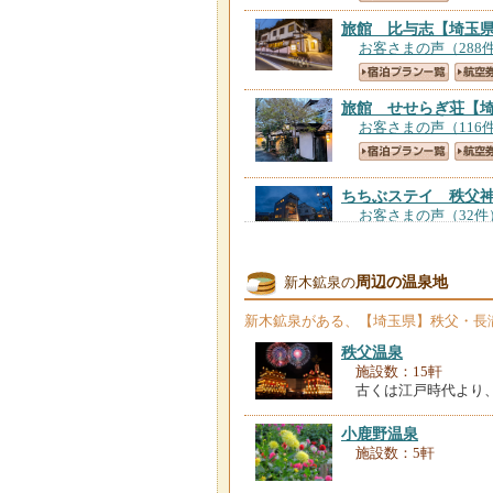
旅館 比与志
【埼玉
お客さまの声（288
旅館 せせらぎ荘
【
お客さまの声（116
ちちぶステイ 秩父
お客さまの声（32件
秩父七湯『御代の湯
周辺の温泉地
新木鉱泉の
お客さまの声（214
新木鉱泉
がある、【埼玉県】秩父・長
秩父温泉
ＮＩＰＰＯＮＩＡ 
施設数：15軒
お客さまの声（65件
古くは江戸時代より
小鹿野温泉
湯宿 花泉
【埼玉県
施設数：5軒
お客さまの声（153