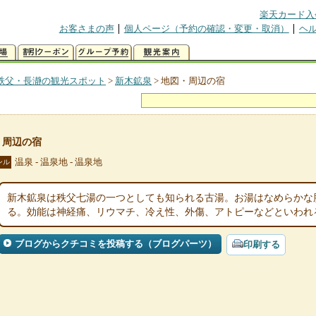
楽天カード入
お客さまの声
個人ページ（予約の確認・変更・取消）
ヘ
秩父・長瀞の観光スポット
>
新木鉱泉
>
地図・周辺の宿
・周辺の宿
温泉 - 温泉地 - 温泉地
ンル
新木鉱泉は秩父七湯の一つとしても知られる古湯。お湯はなめらかな
る。効能は神経痛、リウマチ、冷え性、外傷、アトピーなどといわれ
ブログからクチコミを投稿する（ブログパーツ）
印刷する