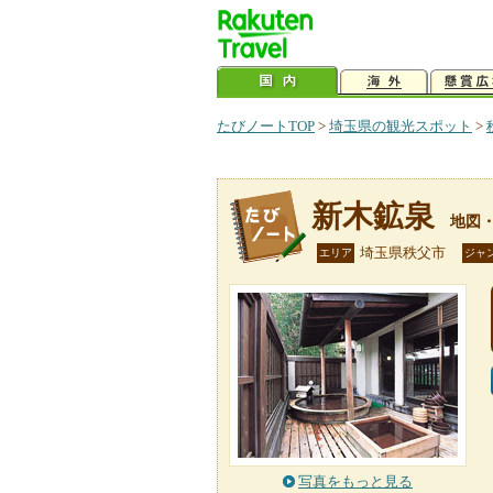
たびノートTOP
>
埼玉県の観光スポット
>
新木鉱泉
地図
埼玉県秩父市
エリア
ジャ
写真をもっと見る