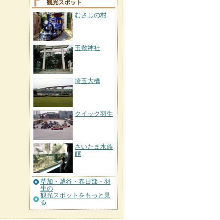
観光スポット
むさしの村
玉敷神社
埼玉大橋
クイック羽生
さいたま水族
館
草加・越谷・春日部・羽
生の
観光スポットをもっと見
る