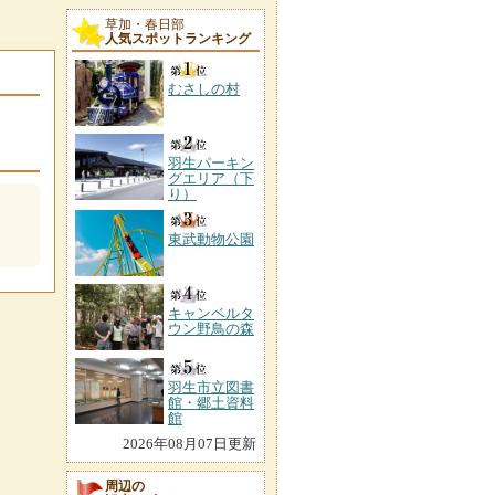
草加・春日部
人気スポットランキング
むさしの村
羽生パーキン
グエリア（下
り）
東武動物公園
キャンベルタ
ウン野鳥の森
羽生市立図書
館・郷土資料
館
2026年08月07日更新
周辺の