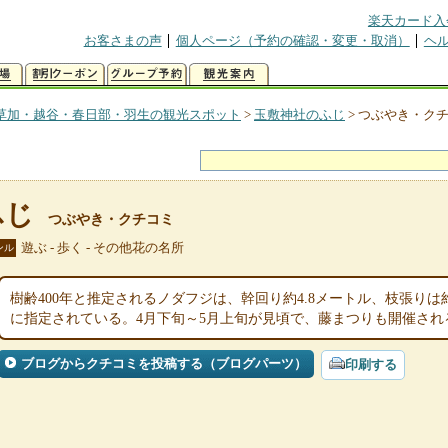
楽天カード入
お客さまの声
個人ページ（予約の確認・変更・取消）
ヘ
草加・越谷・春日部・羽生の観光スポット
>
玉敷神社のふじ
>
つぶやき・ク
ふじ
つぶやき・クチコミ
遊ぶ - 歩く - その他花の名所
ンル
樹齢400年と推定されるノダフジは、幹回り約4.8メートル、枝張りは
に指定されている。4月下旬～5月上旬が見頃で、藤まつりも開催され
ブログからクチコミを投稿する（ブログパーツ）
印刷する