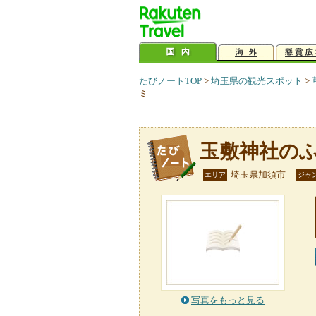
たびノートTOP
>
埼玉県の観光スポット
>
ミ
玉敷神社の
埼玉県加須市
エリア
ジャ
写真をもっと見る