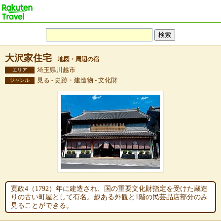
大沢家住宅
地図・周辺の宿
埼玉県川越市
エリア
見る - 史跡・建造物 - 文化財
ジャンル
寛政4（1792）年に建造され、国の重要文化財指定を受けた蔵造
りの古い町屋として有名。趣ある外観と1階の民芸品店部分のみ
見ることができる。