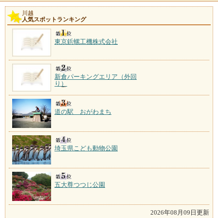
川越
人気スポットランキング
東京鋲螺工機株式会社
新倉パーキングエリア（外回
り）
道の駅 おがわまち
埼玉県こども動物公園
五大尊つつじ公園
2026年08月09日更新