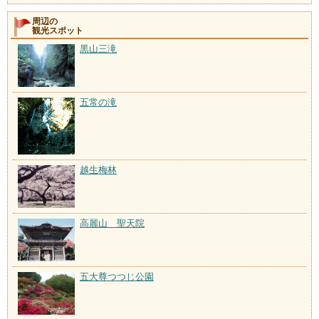
周辺の
観光スポット
黒山三滝
五常の滝
越生梅林
高麗山 聖天院
五大尊つつじ公園