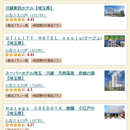
川越東武ホテル
【埼玉県】
お客さまの声（1017件）
4.41
ＵＴＩＬＩＴＹ ＨＯＴＥＬ ｃｏｏｊｕ(クージュ)
【埼玉県】
お客さまの声（451件）
4.41
スーパーホテル埼玉・川越 天然温泉 赤城の湯
【埼玉県】
お客さまの声（726件）
4.3
Ｈａｔａｇｏ ＣＯＥＤＯＹＡ 旅籠 小江戸や
【埼玉県】
お客さまの声（167件）
4.27