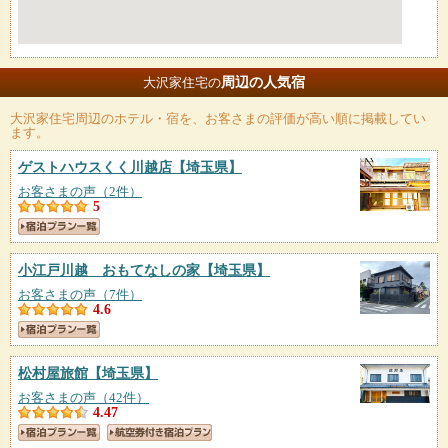
周辺の人気宿
大沢家住宅の
大沢家住宅
周辺のホテル・宿を、お客さまの評価が高い順に掲載してい
ます。
ゲストハウスくく川越店
【埼玉県】
お客さまの声（2件）
5
小江戸川越 おもてなしの家
【埼玉県】
お客さまの声（7件）
4.6
松村屋旅館
【埼玉県】
お客さまの声（42件）
4.47