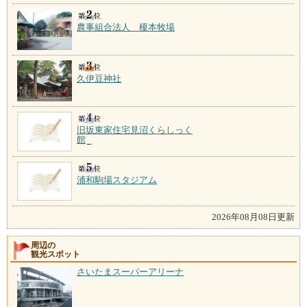
農事組合法人 榎本牧場
久伊豆神社
旧坂東家住宅見沼くらしっく
館
浦和駒場スタジアム
2026年08月08日更新
周辺の
観光スポット
さいたまスーパーアリーナ