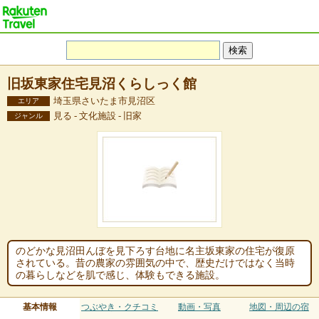
旧坂東家住宅見沼くらしっく館
埼玉県さいたま市見沼区
エリア
見る - 文化施設 - 旧家
ジャンル
のどかな見沼田んぼを見下ろす台地に名主坂東家の住宅が復原
されている。昔の農家の雰囲気の中で、歴史だけではなく当時
の暮らしなどを肌で感じ、体験もできる施設。
基本情報
つぶやき・クチコミ
動画・写真
地図・周辺の宿