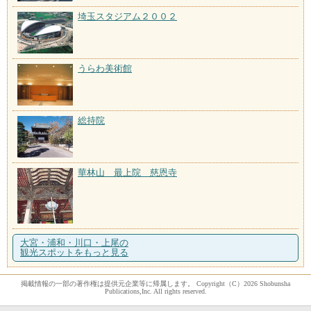
埼玉スタジアム２００２
うらわ美術館
総持院
華林山 最上院 慈恩寺
大宮・浦和・川口・上尾の
観光スポットをもっと見る
掲載情報の一部の著作権は提供元企業等に帰属します。 Copyright（C）2026 Shobunsha
Publications,Inc. All rights reserved.