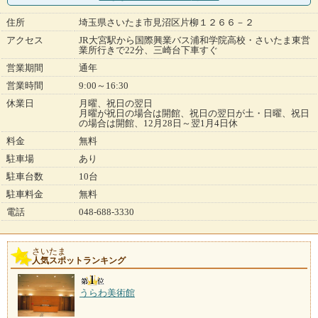
住所
埼玉県さいたま市見沼区片柳１２６６－２
アクセス
JR大宮駅から国際興業バス浦和学院高校・さいたま東営
業所行きで22分、三崎台下車すぐ
営業期間
通年
営業時間
9:00～16:30
休業日
月曜、祝日の翌日
月曜が祝日の場合は開館、祝日の翌日が土・日曜、祝日
の場合は開館、12月28日～翌1月4日休
料金
無料
駐車場
あり
駐車台数
10台
駐車料金
無料
電話
048-688-3330
さいたま
人気スポットランキング
うらわ美術館