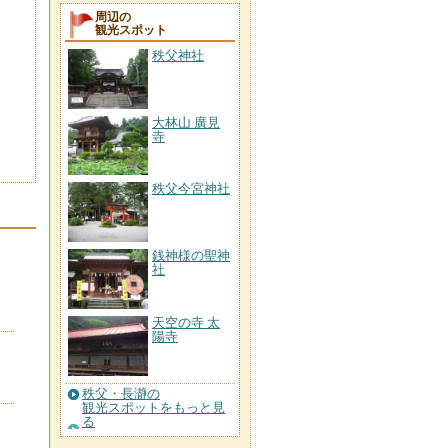
周辺の
観光スポット
秩父神社
大林山 廣見
寺
秩父今宮神社
銭神様の聖神
社
天空の寺 太
陽寺
秩父・長瀞の
観光スポットをもっと見
る