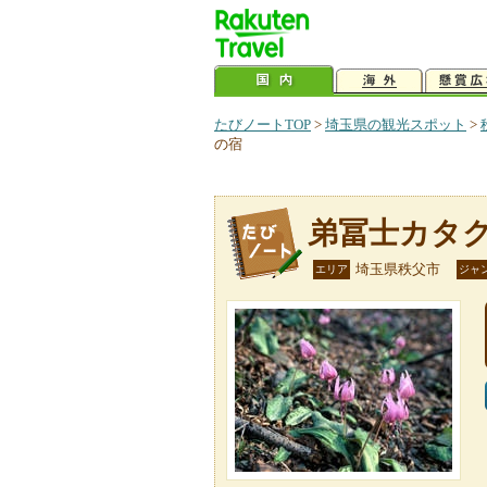
たびノートTOP
>
埼玉県の観光スポット
>
の宿
弟冨士カタ
埼玉県秩父市
エリア
ジャ