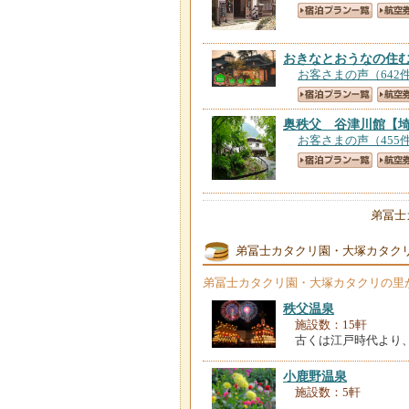
おきなとおうなの住
お客さまの声（642
奥秩父 谷津川館
【
お客さまの声（455
展望の宿 すぎな
【
弟冨士
お客さまの声（120
弟冨士カタクリ園・大塚カタク
民宿 山宝
【埼玉県
弟冨士カタクリ園・大塚カタクリの里
お客さまの声（35件
秩父温泉
施設数：15軒
ＰＩＣＡ秩父
【埼玉
古くは江戸時代より
お客さまの声（114
小鹿野温泉
施設数：5軒
ちちぶ温泉 はなの