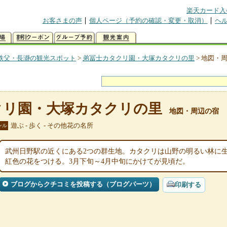
楽天カード入
お客さまの声
個人ページ（予約の確認・変更・取消）
ヘ
秩父・長瀞の観光スポット
>
弟冨士カタクリ園・大塚カタクリの里
>
地図・
クリ園・大塚カタクリの里
地図・周辺の宿
遊ぶ - 歩く - その他花の名所
ンル
武州日野駅の近くにある2つの群生地。カタクリは山野の明るい林に生え
紅色の花をつける。3月下旬～4月中旬にかけてが見頃だ。
ブログからクチコミを投稿する（ブログパーツ）
印刷する