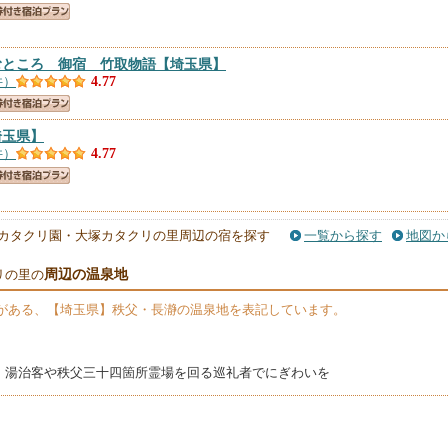
むところ 御宿 竹取物語
【埼玉県】
件）
4.77
埼玉県】
件）
4.77
埼玉県】
カタクリ園・大塚カタクリの里周辺の宿を探す
一覧から探す
地図か
件）
4.67
周辺の温泉地
リの里の
】
がある、【埼玉県】秩父・長瀞の温泉地を表記しています。
）
4.5
県】
、湯治客や秩父三十四箇所霊場を回る巡礼者でにぎわいを
件）
4.34
や
【埼玉県】