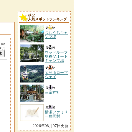
秩父
人気スポットランキング
つちうちキャ
ンプ場
。
(駅
い)
ウッドルーフ
奥秩父オート
キャンプ場
宝登山ロープ
ウェイ
三峯神社
横瀬ファミリ
ー農園村
2026年08月07日更新