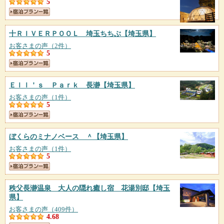
5
十ＲＩＶＥＲＰＯＯＬ 埼玉ちちぶ
【埼玉県】
お客さまの声（2件）
5
Ｅｌｌ＇ｓ Ｐａｒｋ 長瀞
【埼玉県】
お客さまの声（1件）
5
ぼくらのミナノベース ＾
【埼玉県】
お客さまの声（1件）
5
秩父長瀞温泉 大人の隠れ癒し宿 花湯別邸
【埼玉
県】
お客さまの声（409件）
4.68