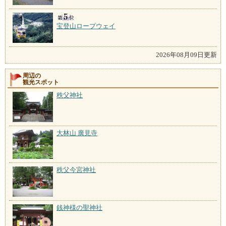
宝登山ロープウェイ
2026年08月09日更新
周辺の
観光スポット
秩父神社
大林山 廣見寺
秩父今宮神社
銭神様の聖神社