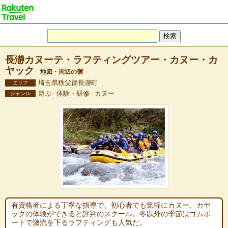
長瀞カヌーテ・ラフティングツアー・カヌー・カ
ヤック
地図・周辺の宿
埼玉県秩父郡長瀞町
エリア
遊ぶ - 体験・研修 - カヌー
ジャンル
有資格者による丁寧な指導で、初心者でも気軽にカヌー、カヤ
ックの体験ができると評判のスクール。冬以外の季節はゴムボ
ートで激流を下るラフティングも人気だ。