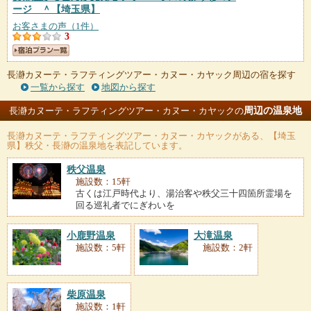
ージ ＾
【埼玉県】
お客さまの声（1件）
3
長瀞カヌーテ・ラフティングツアー・カヌー・カヤック周辺の宿を探す
一覧から探す
地図から探す
周辺の温泉地
長瀞カヌーテ・ラフティングツアー・カヌー・カヤックの
長瀞カヌーテ・ラフティングツアー・カヌー・カヤック
がある、【埼玉
県】秩父・長瀞の温泉地を表記しています。
秩父温泉
施設数：15軒
古くは江戸時代より、湯治客や秩父三十四箇所霊場を
回る巡礼者でにぎわいを
小鹿野温泉
大滝温泉
施設数：5軒
施設数：2軒
柴原温泉
施設数：1軒