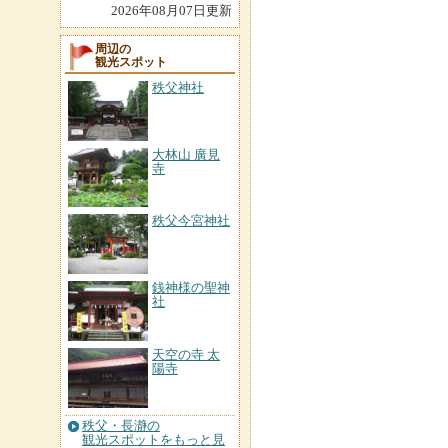
2026年08月07日更新
周辺の
観光スポット
秩父神社
大林山 廣見
寺
秩父今宮神社
銭神様の聖神
社
天空の寺 太
陽寺
秩父・長瀞の
観光スポットをもっと見