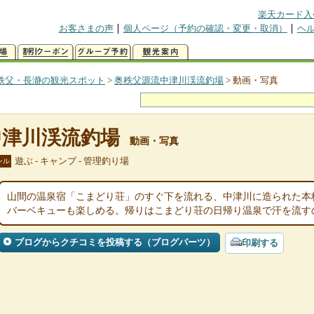
楽天カード入
お客さまの声
個人ページ（予約の確認・変更・取消）
ヘ
秩父・長瀞の観光スポット
>
奥秩父源流中津川渓流釣場
>
動画・写真
中津川渓流釣場
動画・写真
遊ぶ - キャンプ - 管理釣り場
ンル
山間の温泉宿「こまどり荘」のすぐ下を流れる、中津川に造られた本
バーベキューも楽しめる。帰りはこまどり荘の日帰り温泉で汗を流す
ブログからクチコミを投稿する（ブログパーツ）
印刷する