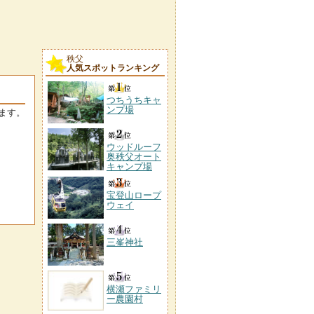
秩父
人気スポットランキング
つちうちキャ
ンプ場
ます。
ウッドルーフ
奥秩父オート
キャンプ場
宝登山ロープ
ウェイ
三峯神社
横瀬ファミリ
ー農園村