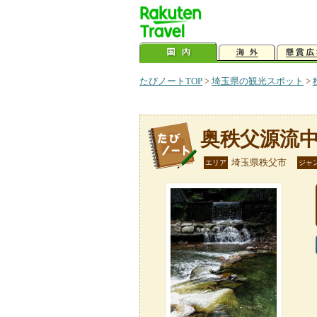
たびノートTOP
>
埼玉県の観光スポット
>
奥秩父源流
埼玉県秩父市
エリア
ジャ