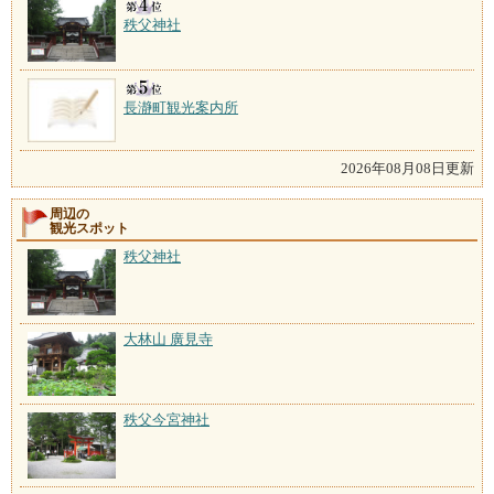
秩父神社
長瀞町観光案内所
2026年08月08日更新
周辺の
観光スポット
秩父神社
大林山 廣見寺
秩父今宮神社