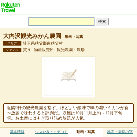
大内沢観光みかん農園
動画・写真
埼玉県秩父郡東秩父村
エリア
買う - 物産販売所 - 観光農園・農場
ジャンル
近隣9軒の観光農園を指す。ほどよい酸味で味の濃いミカンが食
べ放題で味わえると評判だ。収穫は10月11月上旬～12月下旬
頃。お土産にはもぎ取り詰め放題が人気。
基本情報
つぶやき・クチコミ
動画・写真
地図・周辺の宿