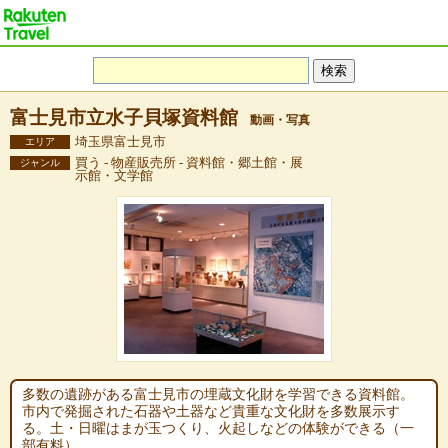
富士見市立水子貝塚資料館
動画・写真
埼玉県富士見市
エリア
買う - 物産販売所 - 資料館・郷土館・展
ジャンル
示館・文学館
多数の遺跡がある富士見市の埋蔵文化財を学習できる資料館。
市内で発掘された石器や土器など貴重な文化財を多数展示す
る。土・日曜はまが玉つくり、火起しなどの体験ができる（一
部有料）。