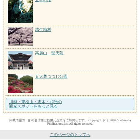
越生梅林
高麗山 聖天院
五大尊つつじ公園
川越・東松山・志木・和光の
観光スポットをもっと見る
掲載情報の一部の著作権は提供元企業等に帰属します。 Copyright（C）2026 Shobunsha
Publications,Inc. All rights reserved.
このページのトップへ