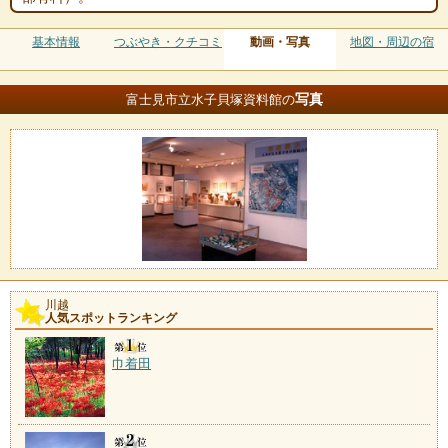
基本情報
つぶやき・クチコミ
動画・写真
地図・周辺の宿
写真
富士見市立水子貝塚資料館の
川越
人気スポットランキング
巾着田