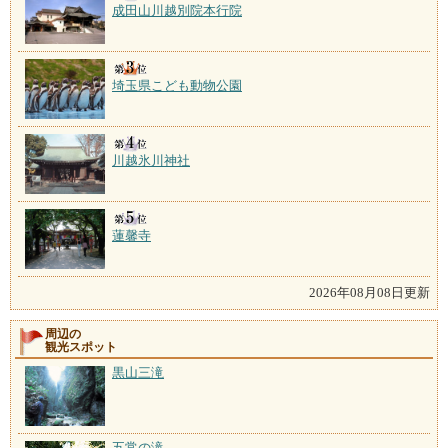
成田山川越別院本行院
埼玉県こども動物公園
川越氷川神社
蓮馨寺
2026年08月08日更新
周辺の
観光スポット
黒山三滝
五常の滝