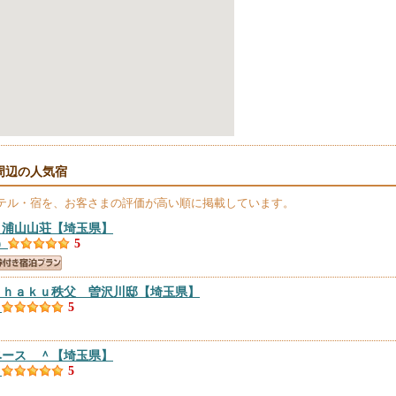
周辺の人気宿
テル・宿を、お客さまの評価が高い順に掲載しています。
 浦山山荘
【埼玉県】
）
5
ｉｈａｋｕ秩父 曽沢川邸
【埼玉県】
）
5
ベース ＾
【埼玉県】
）
5