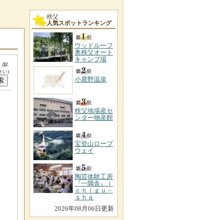
秩父
人気スポットランキング
ウッドルーフ
奥秩父オート
キャンプ場
。
(駅
い)
小鹿野温泉
秩父地場産セ
ンター物産館
宝登山ロープ
ウェイ
陶芸体験工房
『一隅舎』ｉ
ｃｈｉｇｕ－
ｓｈａ
2026年08月06日更新