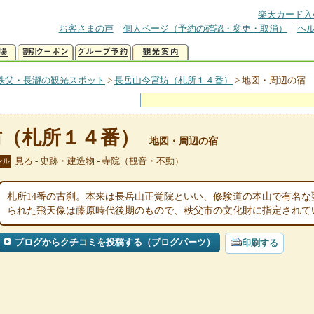
楽天カード入
お客さまの声
個人ページ（予約の確認・変更・取消）
ヘ
秩父・長瀞の観光スポット
>
長岳山今宮坊（札所１４番）
>
地図・周辺の宿
坊（札所１４番）
地図・周辺の宿
見る - 史跡・建造物 - 寺院（観音・不動）
ンル
札所14番の古刹。本来は長岳山正覚院といい、修験道の本山で有名
られた飛天像は藤原時代後期のもので、秩父市の文化財に指定されて
ブログからクチコミを投稿する（ブログパーツ）
印刷する