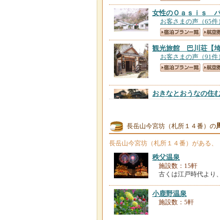
女性のＯａｓｉｓ 
お客さまの声（65件
観光旅館 巴川荘
【
お客さまの声（91件
おきなとおうなの住
お客さまの声（642
長岳山今宮坊（札所１４番）の
クラッシック＆モダ
お客さまの声（68件
長岳山今宮坊（札所１４番）
がある、
秩父温泉
旅館 比与志
【埼玉
施設数：15軒
お客さまの声（288
古くは江戸時代より
小鹿野温泉
二百年の農家屋敷 
施設数：5軒
お客さまの声（222