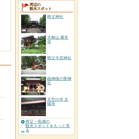
周辺の
観光スポット
秩父神社
大林山 廣見
寺
秩父今宮神社
銭神様の聖神
社
天空の寺 太
陽寺
秩父・長瀞の
観光スポットをもっと見
る