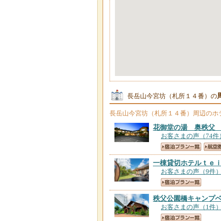
長岳山今宮坊（札所１４番）の
長岳山今宮坊（札所１４番）
周辺のホ
花御堂の湯 奥秩父
お客さまの声（74件
一棟貸切ホテルｔｅ
お客さまの声（9件
秩父公園橋キャンプ
お客さまの声（1件