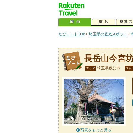
たびノートTOP
>
埼玉県の観光スポット
>
長岳山今宮
埼玉県秩父市
エリア
ジャ
写真をもっと見る