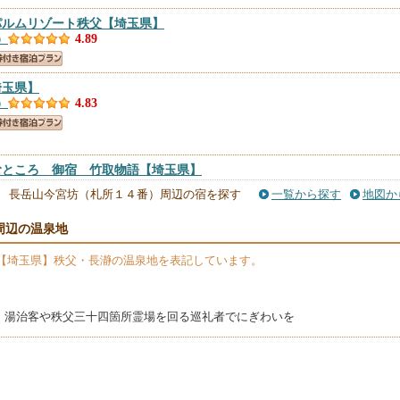
パルムリゾート秩父
【埼玉県】
）
4.89
埼玉県】
）
4.83
むところ 御宿 竹取物語
【埼玉県】
件）
4.77
長岳山今宮坊（札所１４番）周辺の宿を探す
一覧から探す
地図か
周辺の温泉地
ン セルフスタイルホテル 番場おおそね
【埼玉県】
）
4.76
【埼玉県】秩父・長瀞の温泉地を表記しています。
県】
件）
4.75
、湯治客や秩父三十四箇所霊場を回る巡礼者でにぎわいを
宮本家
【埼玉県】
件）
4.69