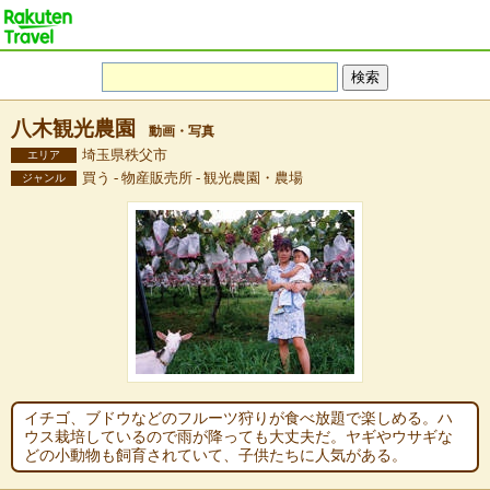
八木観光農園
動画・写真
埼玉県秩父市
エリア
買う - 物産販売所 - 観光農園・農場
ジャンル
イチゴ、ブドウなどのフルーツ狩りが食べ放題で楽しめる。ハ
ウス栽培しているので雨が降っても大丈夫だ。ヤギやウサギな
どの小動物も飼育されていて、子供たちに人気がある。