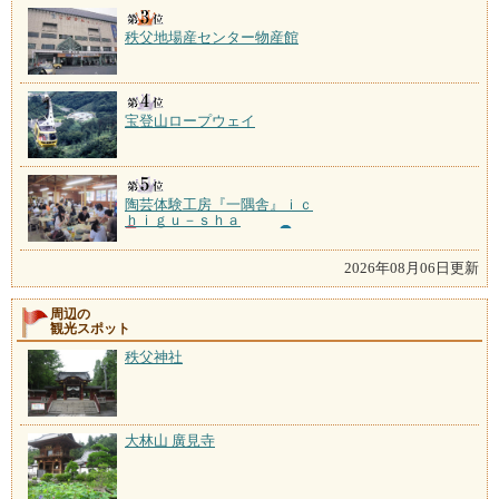
秩父地場産センター物産館
宝登山ロープウェイ
陶芸体験工房『一隅舎』ｉｃ
ｈｉｇｕ－ｓｈａ
2026年08月06日更新
周辺の
観光スポット
秩父神社
大林山 廣見寺