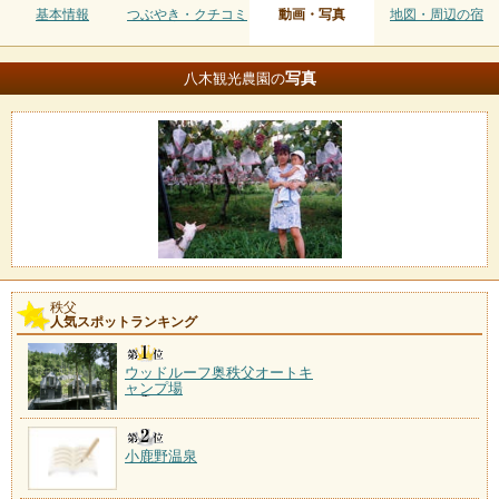
基本情報
つぶやき・クチコミ
動画・写真
地図・周辺の宿
写真
八木観光農園の
秩父
人気スポットランキング
ウッドルーフ奥秩父オートキ
ャンプ場
小鹿野温泉