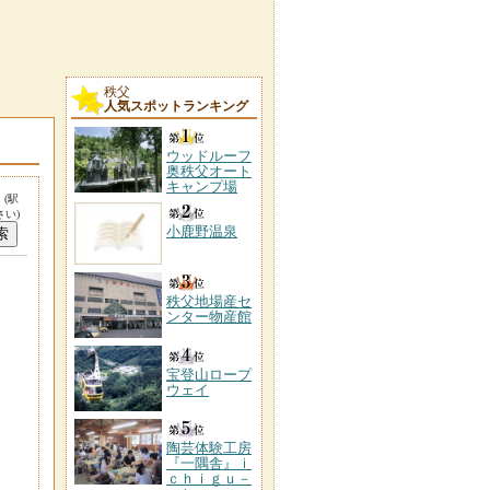
秩父
人気スポットランキング
ウッドルーフ
奥秩父オート
キャンプ場
。
(駅
い)
小鹿野温泉
秩父地場産セ
ンター物産館
宝登山ロープ
ウェイ
陶芸体験工房
『一隅舎』ｉ
ｃｈｉｇｕ－