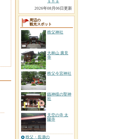
ｓｈａ
2026年08月06日更新
周辺の
観光スポット
秩父神社
大林山 廣見
寺
秩父今宮神社
銭神様の聖神
社
天空の寺 太
陽寺
秩父・長瀞の