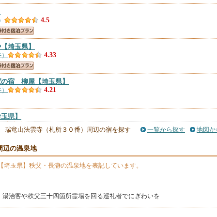
】
）
4.5
や
【埼玉県】
件）
4.33
ばの宿 柳屋
【埼玉県】
件）
4.21
埼玉県】
）
4.15
瑞竜山法雲寺（札所３０番）周辺の宿を探す
一覧から探す
地図か
周辺の温泉地
埼玉県】
）
【埼玉県】秩父・長瀞の温泉地を表記しています。
、湯治客や秩父三十四箇所霊場を回る巡礼者でにぎわいを