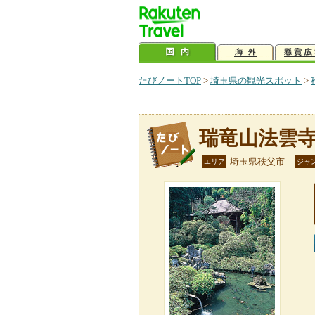
たびノートTOP
>
埼玉県の観光スポット
>
瑞竜山法雲
埼玉県秩父市
エリア
ジャ