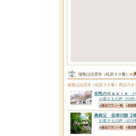
瑞竜山法雲寺（札所３０番）の
瑞竜山法雲寺（札所３０番）
周辺のホ
女性のＯａｓｉｓ 
お客さまの声（65件
奥秩父 谷津川館
【
お客さまの声（455