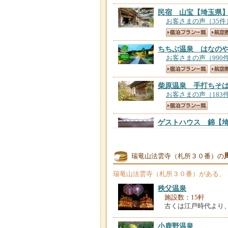
民宿 山宝
【埼玉県
お客さまの声（35件
ちちぶ温泉 はなの
お客さまの声（990
柴原温泉 手打ちそ
お客さまの声（183
ゲストハウス 錦
【
お客さまの声（61件
瑞竜山法雲寺（札所３０番）の
民宿旅館 さとじ
【
お客さまの声（5件
瑞竜山法雲寺（札所３０番）
がある、
秩父温泉
施設数：15軒
古くは江戸時代より
小鹿野温泉