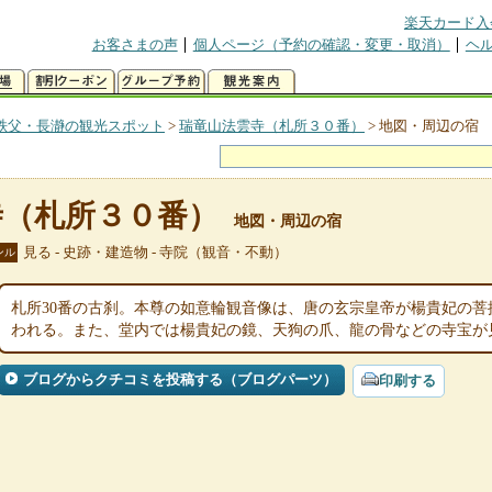
楽天カード入
お客さまの声
個人ページ（予約の確認・変更・取消）
ヘ
秩父・長瀞の観光スポット
>
瑞竜山法雲寺（札所３０番）
>
地図・周辺の宿
寺（札所３０番）
地図・周辺の宿
見る - 史跡・建造物 - 寺院（観音・不動）
ンル
札所30番の古刹。本尊の如意輪観音像は、唐の玄宗皇帝が楊貴妃の
われる。また、堂内では楊貴妃の鏡、天狗の爪、龍の骨などの寺宝が
ブログからクチコミを投稿する（ブログパーツ）
印刷する