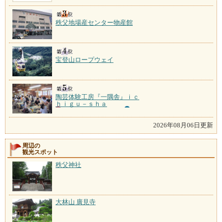
秩父地場産センター物産館
宝登山ロープウェイ
陶芸体験工房『一隅舎』ｉｃ
ｈｉｇｕ－ｓｈａ
2026年08月06日更新
周辺の
観光スポット
秩父神社
大林山 廣見寺