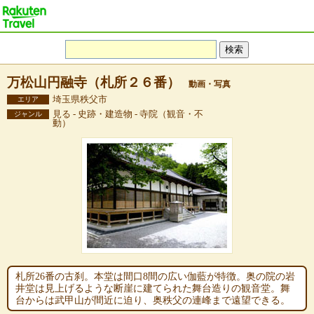
万松山円融寺（札所２６番）
動画・写真
埼玉県秩父市
エリア
見る - 史跡・建造物 - 寺院（観音・不
ジャンル
動）
札所26番の古刹。本堂は間口8間の広い伽藍が特徴。奥の院の岩
井堂は見上げるような断崖に建てられた舞台造りの観音堂。舞
台からは武甲山が間近に迫り、奥秩父の連峰まで遠望できる。