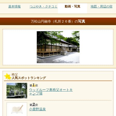
基本情報
つぶやき・クチコミ
動画・写真
地図・周辺の宿
写真
万松山円融寺（札所２６番）の
秩父
人気スポットランキング
ウッドルーフ奥秩父オートキ
ャンプ場
小鹿野温泉