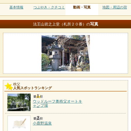
基本情報
つぶやき・クチコミ
動画・写真
地図・周辺の宿
写真
法王山岩之上堂（札所２０番）の
秩父
人気スポットランキング
ウッドルーフ奥秩父オートキ
ャンプ場
小鹿野温泉