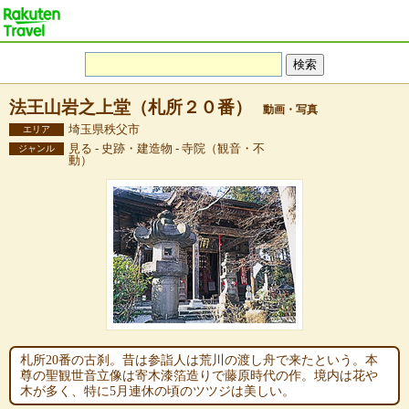
法王山岩之上堂（札所２０番）
動画・写真
埼玉県秩父市
エリア
見る - 史跡・建造物 - 寺院（観音・不
ジャンル
動）
札所20番の古刹。昔は参詣人は荒川の渡し舟で来たという。本
尊の聖観世音立像は寄木漆箔造りで藤原時代の作。境内は花や
木が多く、特に5月連休の頃のツツジは美しい。