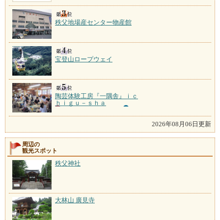
秩父地場産センター物産館
宝登山ロープウェイ
陶芸体験工房『一隅舎』ｉｃ
ｈｉｇｕ－ｓｈａ
2026年08月06日更新
周辺の
観光スポット
秩父神社
大林山 廣見寺