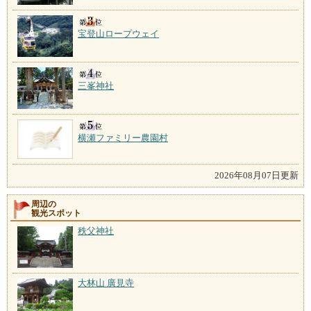
宝登山ロープウェイ
三峯神社
横瀬ファミリー農園村
2026年08月07日更新
周辺の
観光スポット
秩父神社
大林山 廣見寺