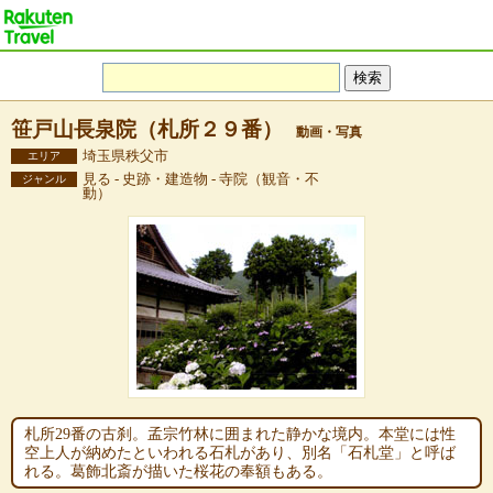
笹戸山長泉院（札所２９番）
動画・写真
埼玉県秩父市
エリア
見る - 史跡・建造物 - 寺院（観音・不
ジャンル
動）
札所29番の古刹。孟宗竹林に囲まれた静かな境内。本堂には性
空上人が納めたといわれる石札があり、別名「石札堂」と呼ば
れる。葛飾北斎が描いた桜花の奉額もある。