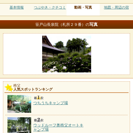
基本情報
つぶやき・クチコミ
動画・写真
地図・周辺の宿
写真
笹戸山長泉院（札所２９番）の
秩父
人気スポットランキング
つちうちキャンプ場
ウッドルーフ奥秩父オートキ
ャンプ場