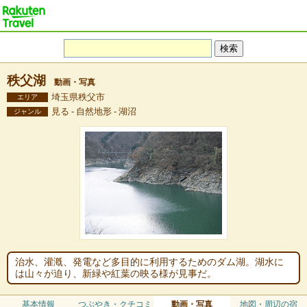
秩父湖
動画・写真
埼玉県秩父市
エリア
見る - 自然地形 - 湖沼
ジャンル
治水、灌漑、発電など多目的に利用するためのダム湖。湖水に
は山々が迫り、新緑や紅葉の映る様が見事だ。
基本情報
つぶやき・クチコミ
動画・写真
地図・周辺の宿