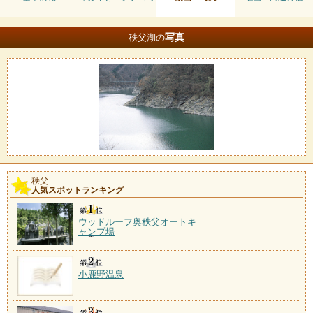
写真
秩父湖の
秩父
人気スポットランキング
ウッドルーフ奥秩父オートキ
ャンプ場
小鹿野温泉