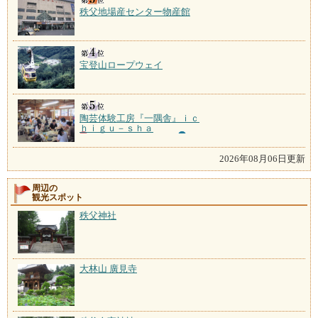
秩父地場産センター物産館
宝登山ロープウェイ
陶芸体験工房『一隅舎』ｉｃ
ｈｉｇｕ－ｓｈａ
2026年08月06日更新
周辺の
観光スポット
秩父神社
大林山 廣見寺