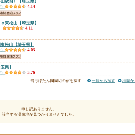
松山駅前〉
【埼玉県】
件）
4.14
ｓｅ東松山
【埼玉県】
）
4.11
閣東松山
【埼玉県】
件）
4.03
埼玉県】
件）
3.76
箭弓ぼたん園周辺の宿を探す
一覧から探す
地図か
【埼玉県】
件）
3.44
申し訳ありません。
該当する温泉地が見つかりませんでした。
テーション
【埼玉県】
件）
3.32