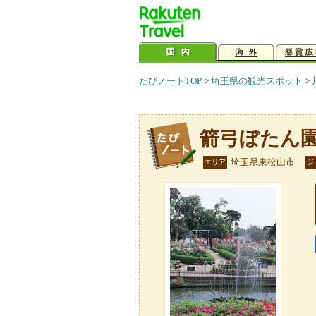
たびノートTOP
>
埼玉県の観光スポット
>
箭弓ぼたん
埼玉県東松山市
エリア
ジ