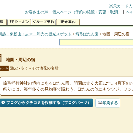
楽天カード入
お客さまの声
個人ページ（予約の確認・変更・取消）
ヘ
川越・東松山・志木・和光の観光スポット
>
箭弓ぼたん園
>
地図・周辺の宿
園
地図・周辺の宿
遊ぶ - 歩く - その他花の名所
ャンル
箭弓稲荷神社の境内にあるぼたん園。開園は古く大正12年。4月下旬
祭りには、毎年多くの見物客で賑わう。ぼたんの他にもツツジ、フジ
ブログからクチコミを投稿する（ブログパーツ）
印刷する