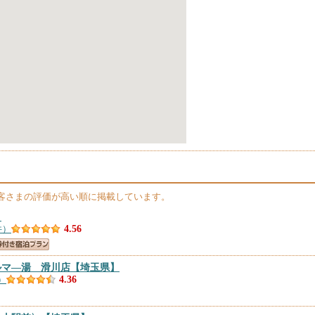
客さまの評価が高い順に掲載しています。
】
件）
4.56
ルマ―湯 滑川店
【埼玉県】
）
4.36