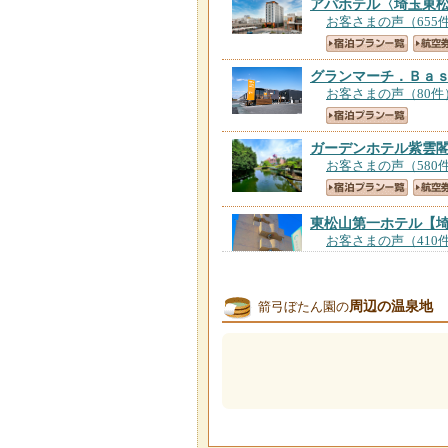
アパホテル〈埼玉東
お客さまの声（655
グランマーチ．Ｂａ
お客さまの声（80件
ガーデンホテル紫雲
お客さまの声（580
東松山第一ホテル
【
お客さまの声（410
周辺の温泉地
箭弓ぼたん園の
シティホテル東松山
お客さまの声（388
ビジネスホテル ス
お客さまの声（496