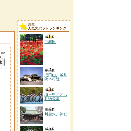
川越
人気スポットランキング
巾着田
。
(駅
い)
成田山川越別
院本行院
埼玉県こども
動物公園
川越氷川神社