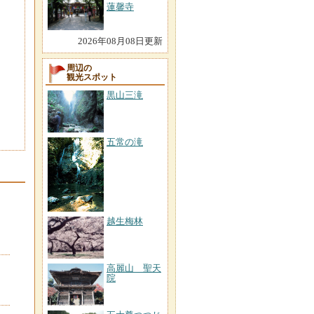
蓮馨寺
2026年08月08日更新
周辺の
観光スポット
黒山三滝
五常の滝
越生梅林
高麗山 聖天
院