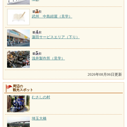
武州 中島紺屋（見学）
蓮田サービスエリア（下り）
浅井製作所（見学）
2026年08月06日更新
周辺の
観光スポット
むさしの村
埼玉大橋