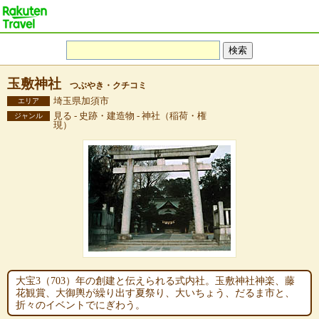
玉敷神社
つぶやき・クチコミ
埼玉県加須市
エリア
見る - 史跡・建造物 - 神社（稲荷・権
ジャンル
現）
大宝3（703）年の創建と伝えられる式内社。玉敷神社神楽、藤
花観賞、大御輿が繰り出す夏祭り、大いちょう、だるま市と、
折々のイベントでにぎわう。