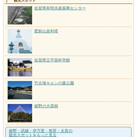
観光スポット
佐賀県有明水産振興センター
肥前仏舎利塔
佐賀県立宇宙科学館
竹古場キルンの森公園
嬉野の大茶樹
嬉野・武雄・伊万里・有田・太良の
観光スポットをもっと見る