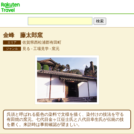
金峰 藤太郎窯
佐賀県西松浦郡有田町
エリア
見る - 工場見学 - 窯元
ジャンル
呉須と呼ばれる藍色の染料で文様を描く、染付けの技法を守る
有田焼の窯元。七代目金ヶ江征士氏と八代目幸生氏が伝統の技
を磨く。来訪時は事前確認が望ましい。