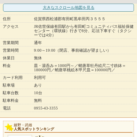
大きなスクロール地図
を見る
住所
佐賀県西松浦郡有田町黒牟田丙３５５５
アクセス
JR佐世保線有田駅から有田町コミュニティバス福祉保健
センター（環状線）行きで8分、応法下車すぐ（タクシ
ーでは4分）
営業期間
通年
営業時間
9:00～19:00（閉店、事前確認が望ましい）
休業日
無休
料金
皿・湯呑み＝1000円～／蛸唐草牡丹絵尺二寸鉄鉢＝
180000円／蛸唐草桃絵木甲尺皿＝100000円／
カード利用
利用可
駐車場
あり
駐車台数
10台
駐車料金
無料
電話
0955-43-3355
嬉野・武雄
人気スポットランキング