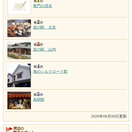
竜門の清水
道の駅 太良
道の駅 山内
海のシルクロード館
為朝館
2026年08月09日更新
周辺の