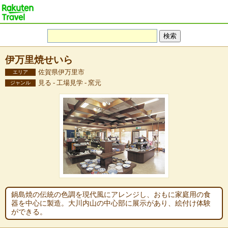
伊万里焼せいら
佐賀県伊万里市
エリア
見る - 工場見学 - 窯元
ジャンル
鍋島焼の伝統の色調を現代風にアレンジし、おもに家庭用の食
器を中心に製造。大川内山の中心部に展示があり、絵付け体験
ができる。