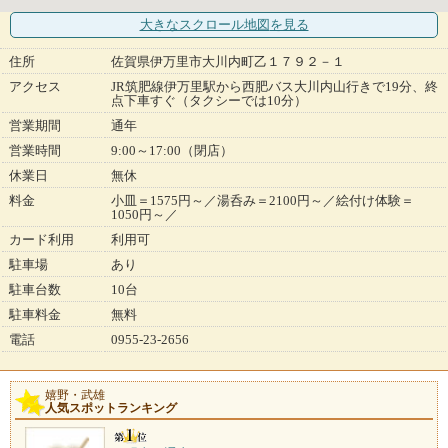
大きなスクロール地図
を見る
住所
佐賀県伊万里市大川内町乙１７９２－１
アクセス
JR筑肥線伊万里駅から西肥バス大川内山行きで19分、終
点下車すぐ（タクシーでは10分）
営業期間
通年
営業時間
9:00～17:00（閉店）
休業日
無休
料金
小皿＝1575円～／湯呑み＝2100円～／絵付け体験＝
1050円～／
カード利用
利用可
駐車場
あり
駐車台数
10台
駐車料金
無料
電話
0955-23-2656
嬉野・武雄
人気スポットランキング