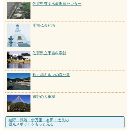
佐賀県有明水産振興センター
肥前仏舎利塔
佐賀県立宇宙科学館
竹古場キルンの森公園
嬉野の大茶樹
嬉野・武雄・伊万里・有田・太良の
観光スポットをもっと見る