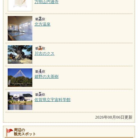
万明山円通寺
北方温泉
川古のクス
嬉野の大茶樹
佐賀県立宇宙科学館
2026年08月06日更新
周辺の
観光スポット