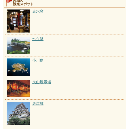
周辺の
観光スポット
赤水窯
七ツ釜
小川島
曳山展示場
唐津城