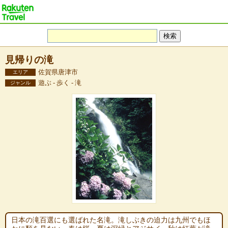
見帰りの滝
佐賀県唐津市
エリア
遊ぶ - 歩く - 滝
ジャンル
日本の滝百選にも選ばれた名滝。滝しぶきの迫力は九州でもほ