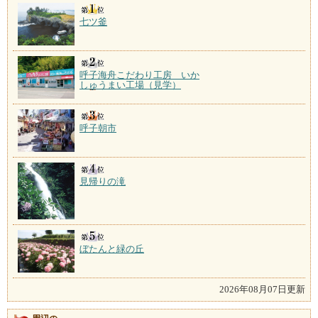
七ツ釜
呼子海舟こだわり工房 いか
しゅうまい工場（見学）
呼子朝市
見帰りの滝
ぼたんと緑の丘
2026年08月07日更新