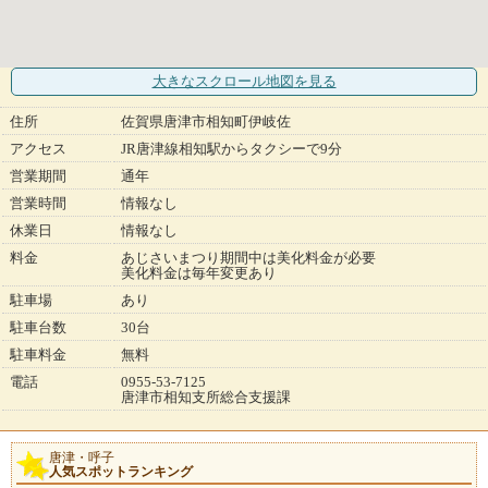
大きなスクロール地図
を見る
住所
佐賀県唐津市相知町伊岐佐
アクセス
JR唐津線相知駅からタクシーで9分
営業期間
通年
営業時間
情報なし
休業日
情報なし
料金
あじさいまつり期間中は美化料金が必要
美化料金は毎年変更あり
駐車場
あり
駐車台数
30台
駐車料金
無料
電話
0955-53-7125
唐津市相知支所総合支援課
唐津・呼子
人気スポットランキング