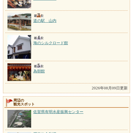
道の駅 山内
海のシルクロード館
為朝館
2026年08月09日更新
周辺の
観光スポット
佐賀県有明水産振興センター