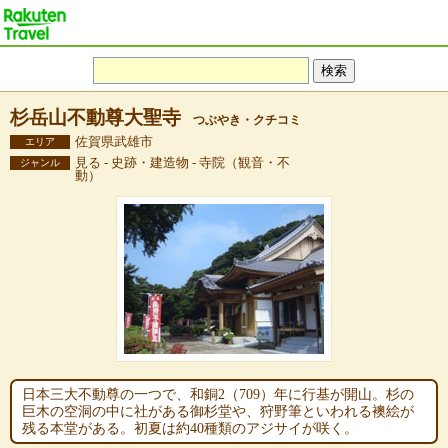
杉岳山不動尊大聖寺
つぶやき・クチコミ
佐賀県武雄市
エリア
見る - 史跡・建造物 - 寺院（観音・不
ジャンル
動）
日本三大不動尊の一つで、和銅2（709）年に行基が開山。杉の
巨木の空洞の中に社がある御杉堂や、狩野筆といわれる襖絵が
残る本堂がある。初夏は約40種類のアジサイが咲く。