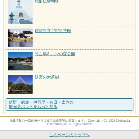
肥前仏舎利塔
佐賀県立宇宙科学館
竹古場キルンの森公園
嬉野の大茶樹
嬉野・武雄・伊万里・有田・太良の
観光スポットをもっと見る
掲載情報の一部の著作権は提供元企業等に帰属します。 Copyright（C）2026 Shobunsha
Publications,Inc. All rights reserved.
このページのトップへ