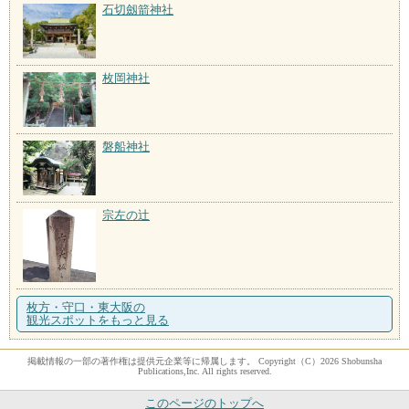
石切劔箭神社
枚岡神社
磐船神社
宗左の辻
枚方・守口・東大阪の
観光スポットをもっと見る
掲載情報の一部の著作権は提供元企業等に帰属します。 Copyright（C）2026 Shobunsha
Publications,Inc. All rights reserved.
このページのトップへ