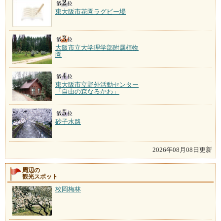
東大阪市花園ラグビー場
大阪市立大学理学部附属植物
園
東大阪市立野外活動センター
「自由の森なるかわ」
砂子水路
2026年08月08日更新
周辺の
観光スポット
枚岡梅林