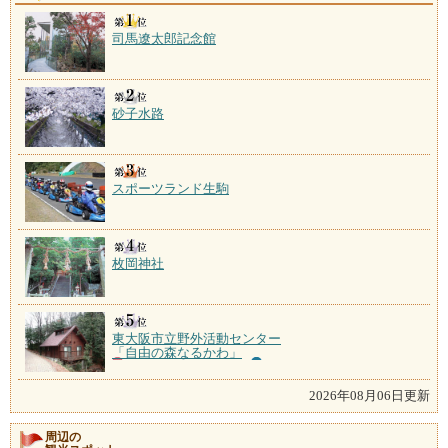
司馬遼太郎記念館
砂子水路
スポーツランド生駒
枚岡神社
東大阪市立野外活動センター
「自由の森なるかわ」
2026年08月06日更新
周辺の