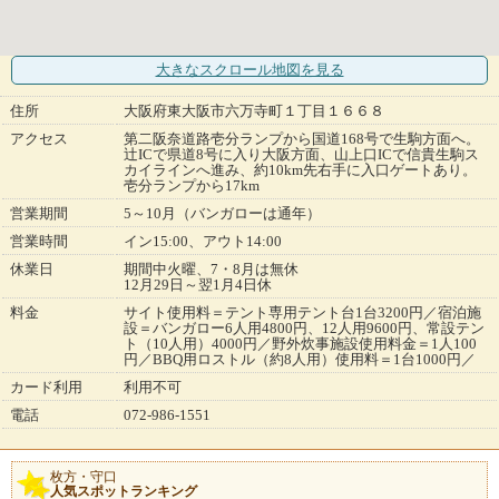
大きなスクロール地図
を見る
住所
大阪府東大阪市六万寺町１丁目１６６８
アクセス
第二阪奈道路壱分ランプから国道168号で生駒方面へ。
辻ICで県道8号に入り大阪方面、山上口ICで信貴生駒ス
カイラインへ進み、約10km先右手に入口ゲートあり。
壱分ランプから17km
営業期間
5～10月（バンガローは通年）
営業時間
イン15:00、アウト14:00
休業日
期間中火曜、7・8月は無休
12月29日～翌1月4日休
料金
サイト使用料＝テント専用テント台1台3200円／宿泊施
設＝バンガロー6人用4800円、12人用9600円、常設テン
ト（10人用）4000円／野外炊事施設使用料金＝1人100
円／BBQ用ロストル（約8人用）使用料＝1台1000円／
カード利用
利用不可
電話
072-986-1551
枚方・守口
人気スポットランキング