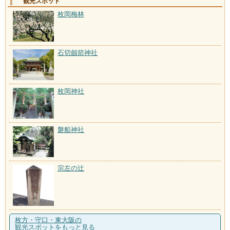
観光スポット
枚岡梅林
石切劔箭神社
枚岡神社
磐船神社
宗左の辻
枚方・守口・東大阪の
観光スポットをもっと見る