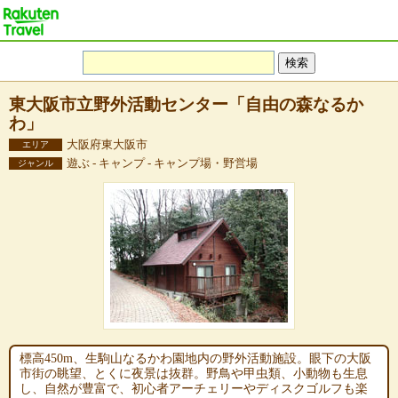
東大阪市立野外活動センター「自由の森なるか
わ」
大阪府東大阪市
エリア
遊ぶ - キャンプ - キャンプ場・野営場
ジャンル
標高450m、生駒山なるかわ園地内の野外活動施設。眼下の大阪
市街の眺望、とくに夜景は抜群。野鳥や甲虫類、小動物も生息
し、自然が豊富で、初心者アーチェリーやディスクゴルフも楽