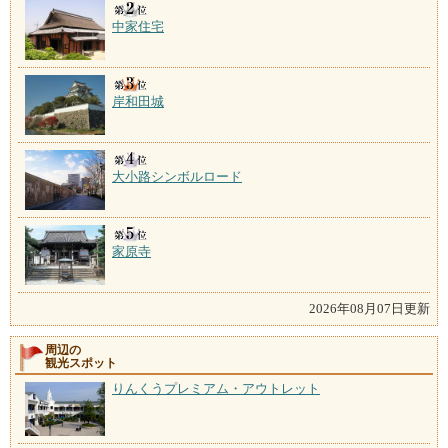
中家住宅
岸和田城
大小路シンボルロード
家原寺
2026年08月07日更新
周辺の
観光スポット
りんくうプレミアム・アウトレット