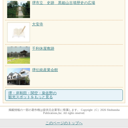
堺市立 史跡 黒姫山古墳歴史の広場
大安寺
千利休屋敷跡
堺伝統産業会館
堺・岸和田・関空・泉佐野の
観光スポットをもっと見る
掲載情報の一部の著作権は提供元企業等に帰属します。 Copyright（C）2026 Shobunsha
Publications,Inc. All rights reserved.
このページのトップへ