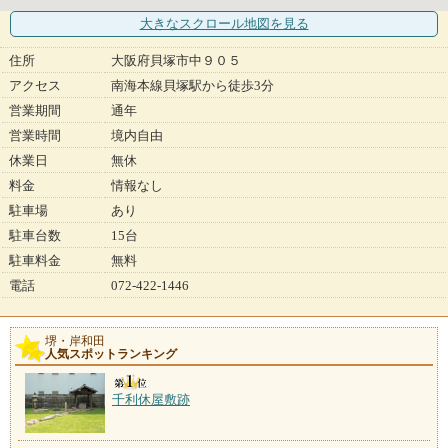
大きなスクロール地図
を見る
住所
大阪府貝塚市中９０５
アクセス
南海本線貝塚駅から徒歩3分
営業期間
通年
営業時間
境内自由
休業日
無休
料金
情報なし
駐車場
あり
駐車台数
15台
駐車料金
無料
電話
072-422-1446
堺・岸和田
人気スポットランキング
千利休屋敷跡