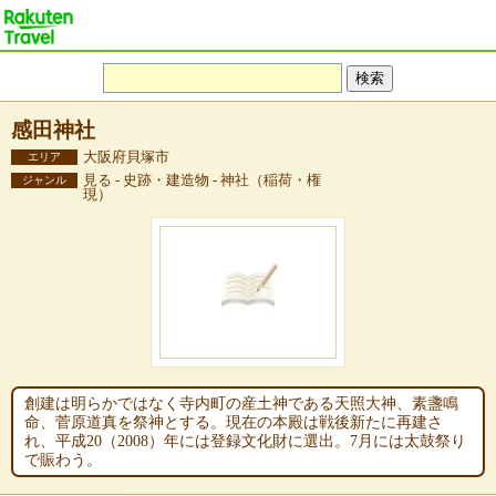
感田神社
大阪府貝塚市
エリア
見る - 史跡・建造物 - 神社（稲荷・権
ジャンル
現）
創建は明らかではなく寺内町の産土神である天照大神、素盞鳴
命、菅原道真を祭神とする。現在の本殿は戦後新たに再建さ
れ、平成20（2008）年には登録文化財に選出。7月には太鼓祭り
で賑わう。