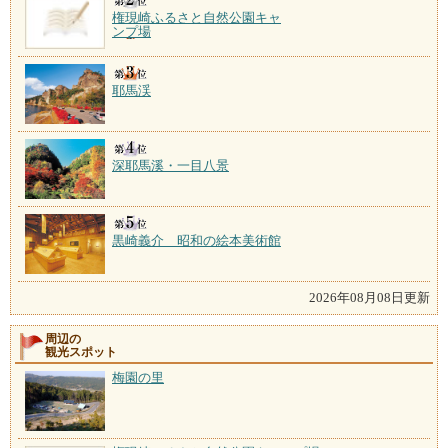
権現崎ふるさと自然公園キャ
ンプ場
耶馬渓
深耶馬溪・一目八景
黒崎義介 昭和の絵本美術館
2026年08月08日更新
周辺の
観光スポット
梅園の里