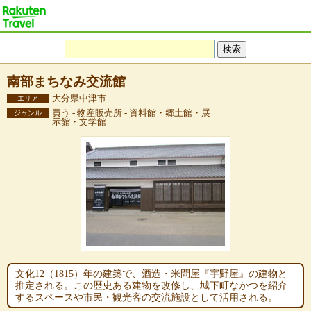
南部まちなみ交流館
大分県中津市
エリア
買う - 物産販売所 - 資料館・郷土館・展
ジャンル
示館・文学館
文化12（1815）年の建築で、酒造・米問屋『宇野屋』の建物と
推定される。この歴史ある建物を改修し、城下町なかつを紹介
するスペースや市民・観光客の交流施設として活用される。