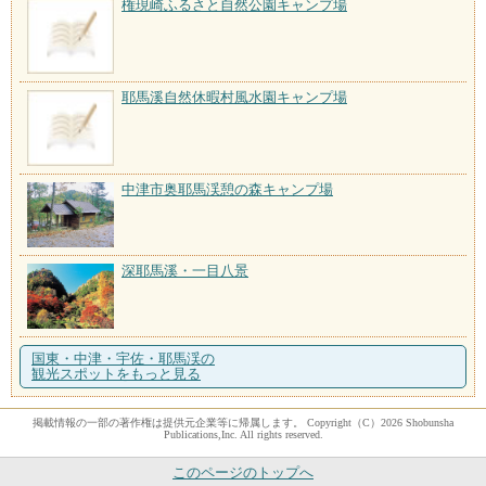
権現崎ふるさと自然公園キャンプ場
耶馬溪自然休暇村風水園キャンプ場
中津市奥耶馬渓憩の森キャンプ場
深耶馬溪・一目八景
国東・中津・宇佐・耶馬渓の
観光スポットをもっと見る
掲載情報の一部の著作権は提供元企業等に帰属します。 Copyright（C）2026 Shobunsha
Publications,Inc. All rights reserved.
このページのトップへ