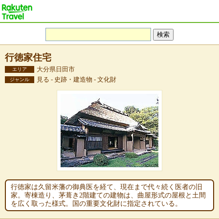
行徳家住宅
大分県日田市
エリア
見る - 史跡・建造物 - 文化財
ジャンル
行徳家は久留米藩の御典医を経て、現在まで代々続く医者の旧
家。寄棟造り、茅葺き2階建ての建物は、曲屋形式の屋根と土間
を広く取った様式。国の重要文化財に指定されている。