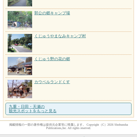
郭公の郷キャンプ場
くじゅうやまなみキャンプ村
くじゅう野の花の郷
カウベルランドくす
九重・日田・天瀬の
観光スポットをもっと見る
掲載情報の一部の著作権は提供元企業等に帰属します。 Copyright（C）2026 Shobunsha
Publications,Inc. All rights reserved.