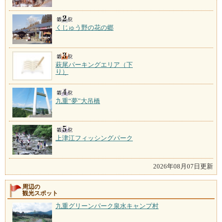
くじゅう野の花の郷
萩尾パーキングエリア（下
り）
九重“夢”大吊橋
上津江フィッシングパーク
2026年08月07日更新
周辺の
観光スポット
九重グリーンパーク泉水キャンプ村