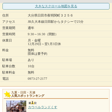
大きなスクロール地図
を見る
住所
大分県日田市夜明関町３２５６
アクセス
JR久大本線日田駅からタクシーで25分
営業期間
通年
営業時間
9:30～16:30（閉館）
休業日
月・金曜
12月29日～翌1月3日休
料金
無料
団体は要予約
駐車場
あり
駐車台数
10台
駐車料金
無料
電話
0973-27-2177
九重・日田・天瀬
人気スポットランキング
カウベルランドくす