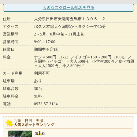
大きなスクロール地図
を見る
住所
大分県日田市天瀬町五馬市１３０５－２
アクセス
JR久大本線天ケ瀬駅からタクシーで15分
営業期間
2～5月、8月中旬～11月上旬
営業時間
9:00～17:00
休業日
期間中不定休
料金
ナシ＝500円（1kg）／イチゴ＝150～200円（100g）／
入園料（イチゴ）＝大人500円、小学生300円／食べ放題
＝大人1500円、小人800円／
カード利用
利用不可
駐車場
あり
駐車台数
30台
駐車料金
無料
電話
0973-57-3134
九重・日田・天瀬
人気スポットランキング