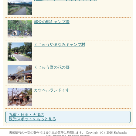
郭公の郷キャンプ場
くじゅうやまなみキャンプ村
くじゅう野の花の郷
カウベルランドくす
九重・日田・天瀬の
観光スポットをもっと見る
掲載情報の一部の著作権は提供元企業等に帰属します。 Copyright（C）2026 Shobunsha
Publications,Inc. All rights reserved.