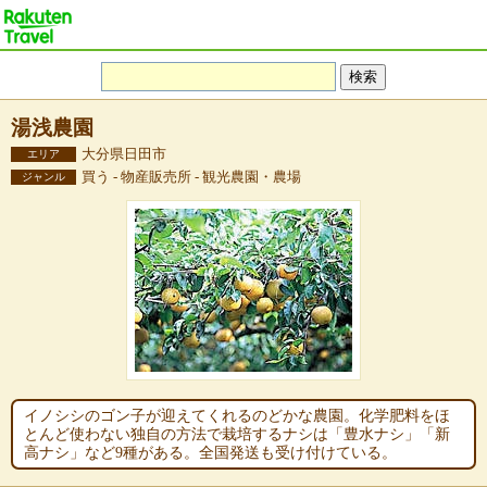
湯浅農園
大分県日田市
エリア
買う - 物産販売所 - 観光農園・農場
ジャンル
イノシシのゴン子が迎えてくれるのどかな農園。化学肥料をほ
とんど使わない独自の方法で栽培するナシは「豊水ナシ」「新
高ナシ」など9種がある。全国発送も受け付けている。