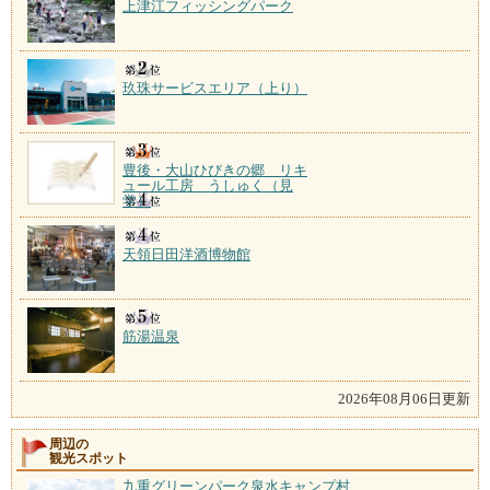
上津江フィッシングパーク
玖珠サービスエリア（上り）
豊後・大山ひびきの郷 リキ
ュール工房 うしゅく（見
学）
天領日田洋酒博物館
筋湯温泉
2026年08月06日更新
周辺の
観光スポット
九重グリーンパーク泉水キャンプ村