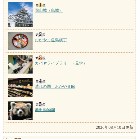
岡山城（烏城）
おかやま魚島横丁
カバヤライブラリー（見学）
晴れの国 おかやま館
池田動物園
2026年08月10日更新