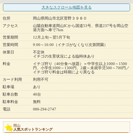
大きなスクロール地図
を見る
住所
岡山県岡山市北区菅野３９８０
アクセス
山陽自動車道岡山ICから国道53号、県道237号を岡山空
港方面へ車で7km
営業期間
12月上旬～翌5月下旬
営業時間
9:00～16:00（イチゴがなくなり次第閉園）
休業日
不定休
イチゴの生育状況による臨時休あり
料金
イチゴ狩り（40分食べ放題）＝中学生以上1000～1500
円、小学生1000～1300円、2歳～未就学児500～700円／
イチゴ狩り料金は時期により異なる
カード利用
利用不可
駐車場
あり
駐車台数
40台
駐車料金
無料
電話
086-294-2747
岡山
人気スポットランキング