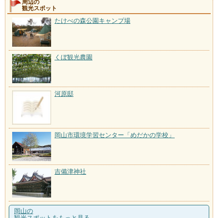
周辺の
観光スポット
たけべの森公園キャンプ場
くぼ観光農園
河原邸
岡山市環境学習センター「めだかの学校」
吉備津神社
岡山の
観光スポットをもっと見る