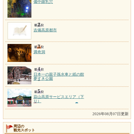
備中鐘乳穴
吉備高原都市
満奇洞
日本一の親子孫水車と紙の館
夢すき公園
蒜山高原サービスエリア（下
り）
2026年08月07日更新
周辺の
観光スポット