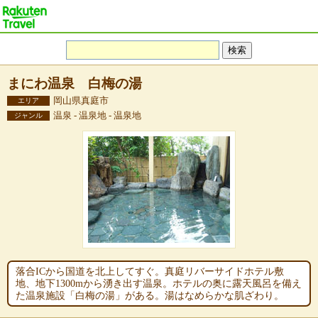
まにわ温泉 白梅の湯
岡山県真庭市
エリア
温泉 - 温泉地 - 温泉地
ジャンル
落合ICから国道を北上してすぐ。真庭リバーサイドホテル敷
地、地下1300mから湧き出す温泉。ホテルの奥に露天風呂を備え
た温泉施設「白梅の湯」がある。湯はなめらかな肌ざわり。