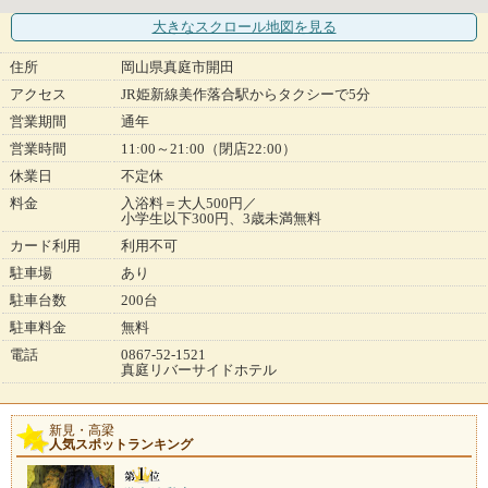
大きなスクロール地図
を見る
住所
岡山県真庭市開田
アクセス
JR姫新線美作落合駅からタクシーで5分
営業期間
通年
営業時間
11:00～21:00（閉店22:00）
休業日
不定休
料金
入浴料＝大人500円／
小学生以下300円、3歳未満無料
カード利用
利用不可
駐車場
あり
駐車台数
200台
駐車料金
無料
電話
0867-52-1521
真庭リバーサイドホテル
新見・高梁
人気スポットランキング