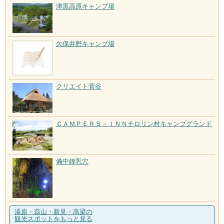
津黒高原キャンプ場
久保井野キャンプ場
クリエイト菅谷
ＣＡＭＰＥＲＳ－ＩＮＮチロリン村キャンプグランド
備中鐘乳穴
湯原・蒜山・新見・高梁の
観光スポットをもっと見る