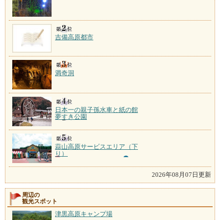
吉備高原都市
満奇洞
日本一の親子孫水車と紙の館
夢すき公園
蒜山高原サービスエリア（下
り）
2026年08月07日更新
周辺の
観光スポット
津黒高原キャンプ場