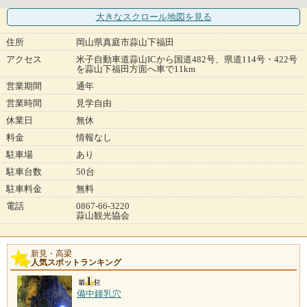
大きなスクロール地図
を見る
住所
岡山県真庭市蒜山下福田
アクセス
米子自動車道蒜山ICから国道482号、県道114号・422号
を蒜山下福田方面へ車で11km
営業期間
通年
営業時間
見学自由
休業日
無休
料金
情報なし
駐車場
あり
駐車台数
50台
駐車料金
無料
電話
0867-66-3220
蒜山観光協会
新見・高梁
人気スポットランキング
備中鐘乳穴