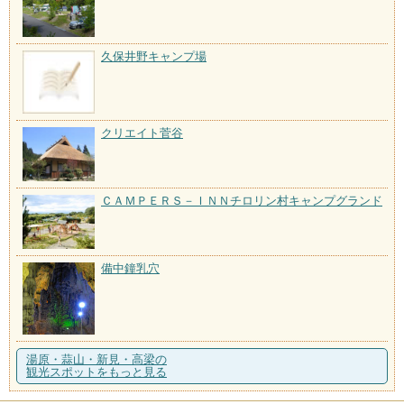
久保井野キャンプ場
クリエイト菅谷
ＣＡＭＰＥＲＳ－ＩＮＮチロリン村キャンプグランド
備中鐘乳穴
湯原・蒜山・新見・高梁の
観光スポットをもっと見る