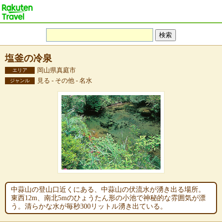
塩釜の冷泉
岡山県真庭市
エリア
見る - その他 - 名水
ジャンル
中蒜山の登山口近くにある、中蒜山の伏流水が湧き出る場所。
東西12m、南北5mのひょうたん形の小池で神秘的な雰囲気が漂
う。清らかな水が毎秒300リットル湧き出ている。