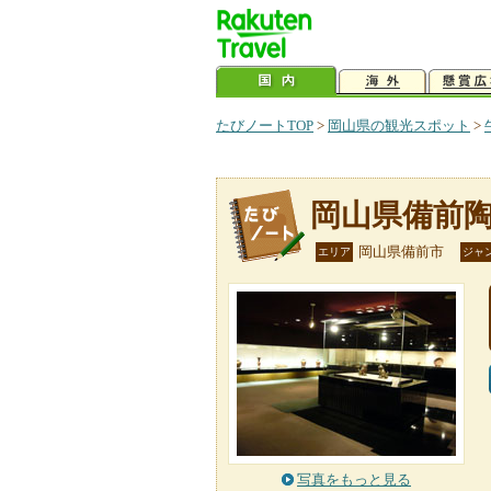
たびノートTOP
>
岡山県の観光スポット
>
岡山県備前
岡山県備前市
エリア
ジャ
写真をもっと見る