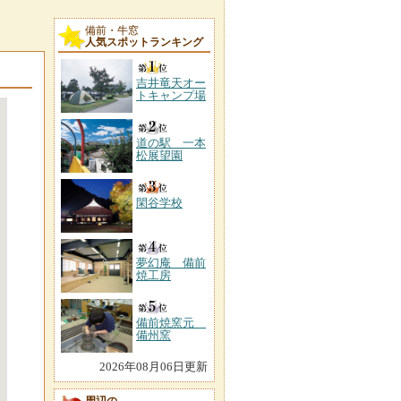
備前・牛窓
人気スポットランキング
吉井竜天オー
トキャンプ場
道の駅 一本
松展望園
閑谷学校
夢幻庵 備前
焼工房
備前焼窯元
備州窯
2026年08月06日更新