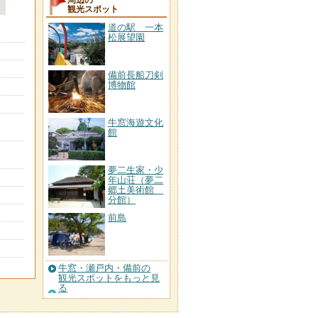
周辺の
観光スポット
道の駅 一本
松展望園
備前長船刀剣
博物館
牛窓海遊文化
館
夢二生家・少
年山荘（夢二
郷土美術館
分館）
前島
牛窓・瀬戸内・備前の
観光スポットをもっと見
る