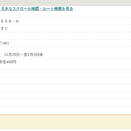
大きなスクロール地図
・ルート検索
を見る
１６５９－６
らすぐ
7:00）
12月29日～翌1月3日休
学生400円