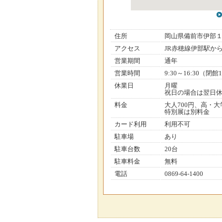
住所
岡山県備前市伊部
アクセス
JR赤穂線伊部駅か
営業期間
通年
営業時間
9:30～16:30（閉館1
休業日
月曜
祝日の場合は翌日休、
料金
大人700円、高・大
特別展は別料金
カード利用
利用不可
駐車場
あり
駐車台数
20台
駐車料金
無料
電話
0869-64-1400