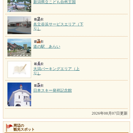
新潟県立こども自然王国
名立谷浜サービスエリア（下
り）
道の駅 あらい
大潟パーキングエリア（上
り）
日本スキー発祥記念館
2026年08月07日更新
周辺の
観光スポット