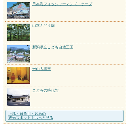
日本海フィッシャーマンズ・ケープ
山本ぶどう園
新潟県立こども自然王国
米山大黒亭
こどもの時代館
上越・糸魚川・妙高の
観光スポットをもっと見る