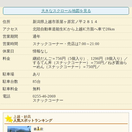
大きなスクロール地図
を見る
住所
新潟県上越市茶屋ヶ原宮ノ平２８１４
アクセス
北陸自動車道能生ICから上越IC方面へ車で28km
営業期間
通年
営業時間
スナックコーナー・売店は7:00～21:00
休業日
情報なし
料金
継続だんご＝756円（5個入り）、1296円（8個入り）／
するてん丼（スナックコーナー）＝750円／ねぎ醤油ら
ーめん（スナックコーナー）＝750円／
駐車場
あり
駐車台数
85台
駐車料金
無料
電話
0255-46-2069
スナックコーナー
上越・妙高
人気スポットランキング