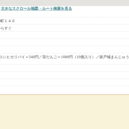
大きなスクロール地図
・ルート検索
を見る
日町１４０
からすぐ
コシヒカリパイ＝540円／笹だんご＝1080円（10個入り）／坂戸城まんじゅ