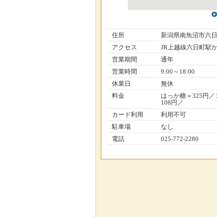
住所
新潟県南魚沼市六
アクセス
JR上越線六日町駅
営業期間
通年
営業時間
9:00～18:00
休業日
無休
料金
はっか糖＝325円／
108円／
カード利用
利用不可
駐車場
なし
電話
025-772-2280