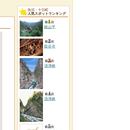
魚沼・十日町
人気スポットランキング
銀山平
龍谷寺
清津峡
清津峡