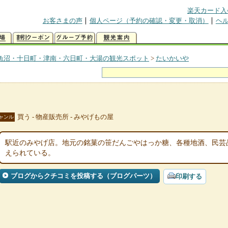
楽天カード入
お客さまの声
個人ページ（予約の確認・変更・取消）
ヘ
魚沼・十日町・津南・六日町・大湯の観光スポット
>
たいかいや
買う - 物産販売所 - みやげもの屋
ャンル
駅近のみやげ店。地元の銘菓の笹だんごやはっか糖、各種地酒、民芸
えられている。
ブログからクチコミを投稿する（ブログパーツ）
印刷する