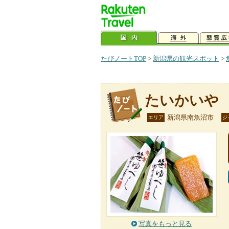
たびノートTOP
>
新潟県の観光スポット
>
たいかいや
新潟県南魚沼市
エリア
ジ
写真をもっと見る