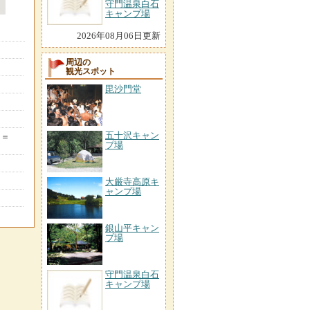
守門温泉白石
キャンプ場
2026年08月06日更新
周辺の
観光スポット
毘沙門堂
五十沢キャン
う＝
プ場
大厳寺高原キ
ャンプ場
銀山平キャン
プ場
守門温泉白石
キャンプ場