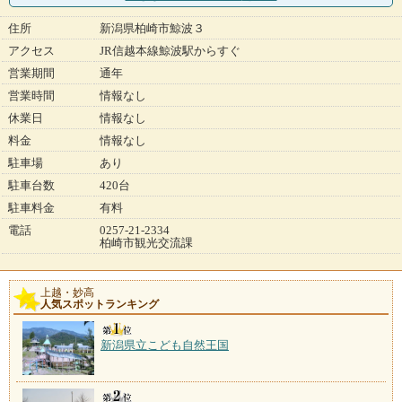
住所
新潟県柏崎市鯨波３
アクセス
JR信越本線鯨波駅からすぐ
営業期間
通年
営業時間
情報なし
休業日
情報なし
料金
情報なし
駐車場
あり
駐車台数
420台
駐車料金
有料
電話
0257-21-2334
柏崎市観光交流課
上越・妙高
人気スポットランキング
新潟県立こども自然王国