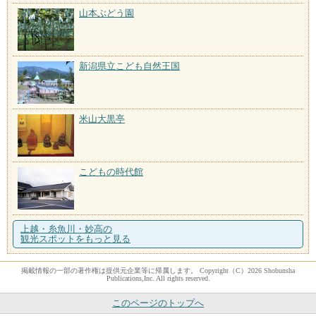
山本ぶどう園
新潟県立こども自然王国
米山大黒亭
こどもの時代館
上越・糸魚川・妙高の
観光スポットをもっと見る
掲載情報の一部の著作権は提供元企業等に帰属します。 Copyright（C）2026 Shobunsha
Publications,Inc. All rights reserved.
このページのトップへ