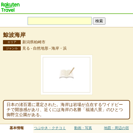
鯨波海岸
新潟県柏崎市
エリア
見る - 自然地形 - 海岸・浜
ジャンル
日本の渚百選に選定された。海岸は岩場が点在するワイドビー
チで開放感があり、近くには海岸の名勝「福浦八景」のひとつ
御野立公園がある。
基本情報
つぶやき・クチコミ
動画・写真
地図・周辺の宿