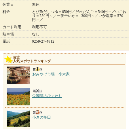
休業日
無休
料金
とび魚だしつゆ＝650円／沢根だんご＝540円～／いごね
り＝750円～／一夜干いか＝1300円～／いか塩辛＝570
円～／
カード利用
利用不可
駐車場
なし
電話
0259-27-4812
佐渡
人気スポットランキング
おみやげ市場 小木家
尖閣湾のひまわり
小倉の棚田