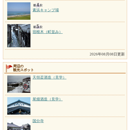
素浜キャンプ場
宿根木（町並み）
2026年08月08日更新
周辺の
観光スポット
天領盃酒造（見学）
尾畑酒造（見学）
国分寺