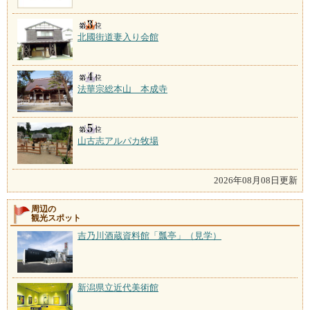
北國街道妻入り会館
法華宗総本山 本成寺
山古志アルパカ牧場
2026年08月08日更新
周辺の
観光スポット
吉乃川酒蔵資料館「瓢亭」（見学）
新潟県立近代美術館