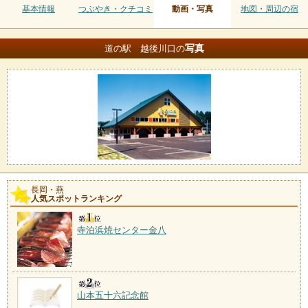
基本情報
つぶやき・クチコミ
動画・写真
地図・周辺の宿
写真
道の駅 越後川口の
長岡・燕
人気スポットランキング
寺泊浜焼センター金八
山本五十六記念館