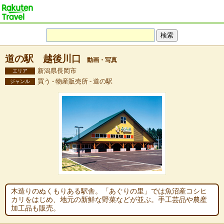
道の駅 越後川口
動画・写真
新潟県長岡市
エリア
買う - 物産販売所 - 道の駅
ジャンル
木造りのぬくもりある駅舎。「あぐりの里」では魚沼産コシヒ
カリをはじめ、地元の新鮮な野菜などが並ぶ。手工芸品や農産
加工品も販売。