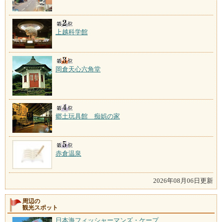
上越科学館
岡倉天心六角堂
郷土玩具館 痴娯の家
赤倉温泉
2026年08月06日更新
周辺の
観光スポット
日本海フィッシャーマンズ・ケープ