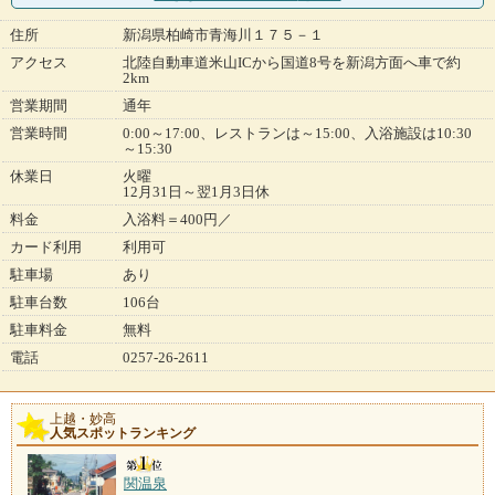
住所
新潟県柏崎市青海川１７５－１
アクセス
北陸自動車道米山ICから国道8号を新潟方面へ車で約
2km
営業期間
通年
営業時間
0:00～17:00、レストランは～15:00、入浴施設は10:30
～15:30
休業日
火曜
12月31日～翌1月3日休
料金
入浴料＝400円／
カード利用
利用可
駐車場
あり
駐車台数
106台
駐車料金
無料
電話
0257-26-2611
上越・妙高
人気スポットランキング
関温泉