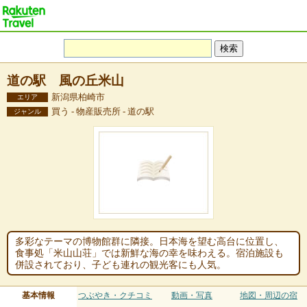
道の駅 風の丘米山
新潟県柏崎市
エリア
買う - 物産販売所 - 道の駅
ジャンル
多彩なテーマの博物館群に隣接。日本海を望む高台に位置し、
食事処「米山山荘」では新鮮な海の幸を味わえる。宿泊施設も
併設されており、子ども連れの観光客にも人気。
基本情報
つぶやき・クチコミ
動画・写真
地図・周辺の宿