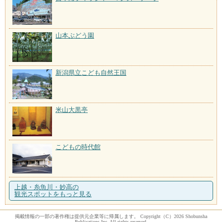
山本ぶどう園
新潟県立こども自然王国
米山大黒亭
こどもの時代館
上越・糸魚川・妙高の
観光スポットをもっと見る
掲載情報の一部の著作権は提供元企業等に帰属します。 Copyright（C）2026 Shobunsha
Publications,Inc. All rights reserved.