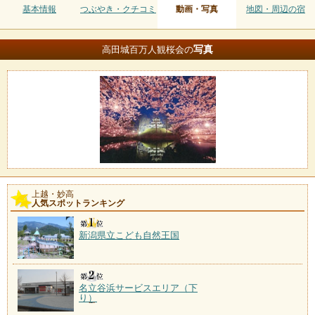
基本情報
つぶやき・クチコミ
動画・写真
地図・周辺の宿
写真
高田城百万人観桜会の
上越・妙高
人気スポットランキング
新潟県立こども自然王国
名立谷浜サービスエリア（下
り）