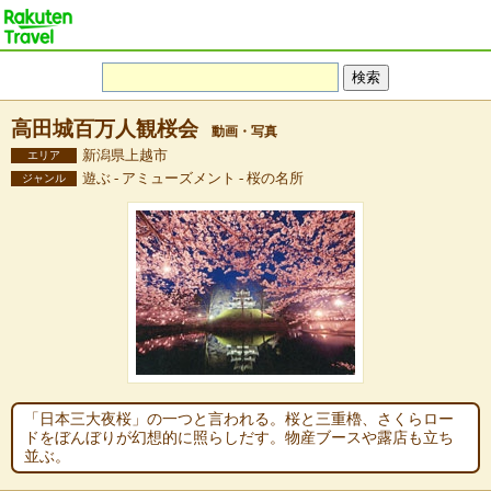
高田城百万人観桜会
動画・写真
新潟県上越市
エリア
遊ぶ - アミューズメント - 桜の名所
ジャンル
「日本三大夜桜」の一つと言われる。桜と三重櫓、さくらロー
ドをぼんぼりが幻想的に照らしだす。物産ブースや露店も立ち
並ぶ。