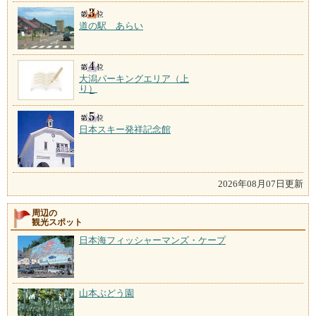
道の駅 あらい
大潟パーキングエリア（上
り）
日本スキー発祥記念館
2026年08月07日更新
周辺の
観光スポット
日本海フィッシャーマンズ・ケープ
山本ぶどう園