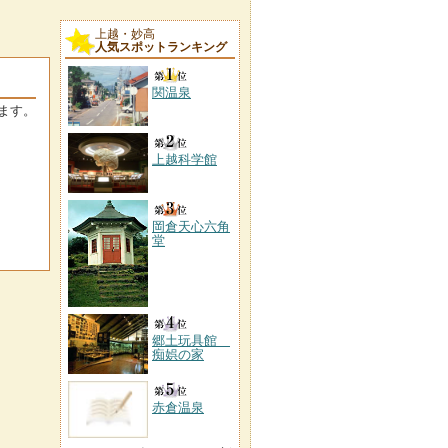
上越・妙高
人気スポットランキング
関温泉
ます。
上越科学館
岡倉天心六角
堂
郷土玩具館
痴娯の家
赤倉温泉