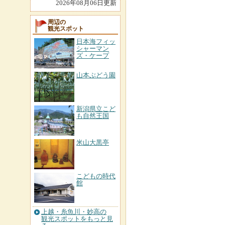
2026年08月06日更新
周辺の
観光スポット
日本海フィッ
シャーマン
ズ・ケープ
山本ぶどう園
新潟県立こど
も自然王国
米山大黒亭
こどもの時代
館
上越・糸魚川・妙高の
観光スポットをもっと見