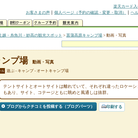
楽天カード入
お客さまの声
個人ページ（予約の確認・変更・取消）
ヘ
上越・糸魚川・妙高の観光スポット
>
菖蒲高原キャンプ場
>
動画・写真
ャンプ場
動画・写真
遊ぶ - キャンプ - オートキャンプ場
ンル
テントサイトとオートサイトは離れていて、それぞれ違ったロケーシ
もあり、サイト、コテージともに眺めと風通しは抜群。
ブログからクチコミを投稿する（ブログパーツ）
印刷する