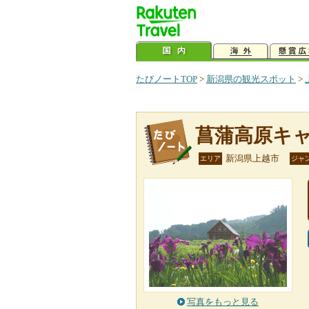
たびノートTOP
>
新潟県の観光スポット
>
菖蒲高原キ
新潟県上越市
エリア
ジャ
写真をもっと見る