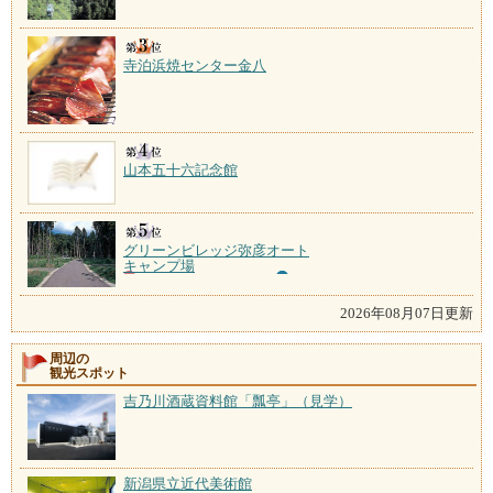
寺泊浜焼センター金八
山本五十六記念館
グリーンビレッジ弥彦オート
キャンプ場
2026年08月07日更新
周辺の
観光スポット
吉乃川酒蔵資料館「瓢亭」（見学）
新潟県立近代美術館