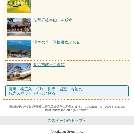
法華宗総本山 本成寺
漢学の里 諸橋轍次記念館
長岡市郷土史料館
長岡・燕三条・柏崎・弥彦・岩室・寺泊の
観光スポットをもっと見る
掲載情報の一部の著作権は提供元企業等に帰属します。 Copyright（C）2026 Shobunsha
Publications,Inc. All rights reserved.
このページのトップへ
© Rakuten Group, Inc.