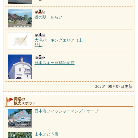
道の駅 あらい
大潟パーキングエリア（上
り）
日本スキー発祥記念館
2026年08月07日更新
周辺の
観光スポット
日本海フィッシャーマンズ・ケープ
山本ぶどう園