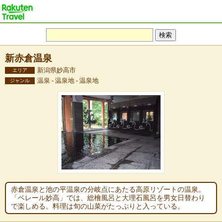
新赤倉温泉
新潟県妙高市
エリア
温泉 - 温泉地 - 温泉地
ジャンル
赤倉温泉と池の平温泉の分岐点にあたる高原リゾートの温泉。
「ベレール妙高」では、総檜風呂と大理石風呂を男女日替わり
で楽しめる。料理は旬の山菜がたっぷりと入っている。