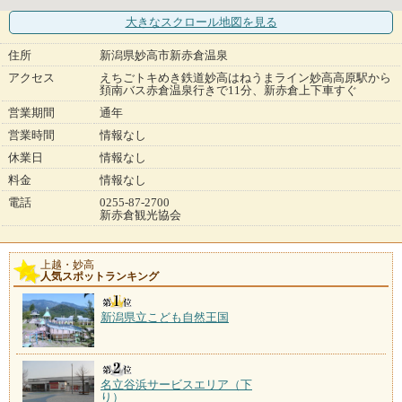
大きなスクロール地図
を見る
住所
新潟県妙高市新赤倉温泉
アクセス
えちごトキめき鉄道妙高はねうまライン妙高高原駅から
頚南バス赤倉温泉行きで11分、新赤倉上下車すぐ
営業期間
通年
営業時間
情報なし
休業日
情報なし
料金
情報なし
電話
0255-87-2700
新赤倉観光協会
上越・妙高
人気スポットランキング
新潟県立こども自然王国
名立谷浜サービスエリア（下
り）