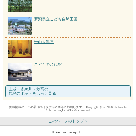
新潟県立こども自然王国
米山大黒亭
こどもの時代館
上越・糸魚川・妙高の
観光スポットをもっと見る
掲載情報の一部の著作権は提供元企業等に帰属します。 Copyright（C）2026 Shobunsha
Publications,Inc. All rights reserved.
このページのトップへ
© Rakuten Group, Inc.