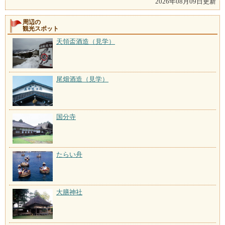
2026年08月09日更新
周辺の
観光スポット
天領盃酒造（見学）
尾畑酒造（見学）
国分寺
たらい舟
大膳神社