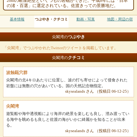
20mの断崖絶壁といくつもの岩礁ができた。平成8年には「日本
の渚・百選」に選定されている。佐渡きっての景勝地だ。
基本情報
つぶやき・クチコミ
動画・写真
地図・周辺の宿
つぶやき
尖閣湾の
「尖閣湾」でつぶやかれたTwitterのツイートを掲載しています。
クチコミ
尖閣湾の
波蝕甌穴群
尖閣湾の北4キロあたりに位置し、波の打ち寄せによって侵食された
岩盤には無数の穴があいている。国の天然記念物指定。
skysealands さん （投稿日 06-12-25）
尖閣湾
遊覧船や海中透視船により海岸の絶景を楽しむも良し、澄み渡ってい
る海中を眺めるも良しと佐渡の海がいかに綺麗かを知ることが出来
る。
skysealands さん （投稿日 06-12-25）