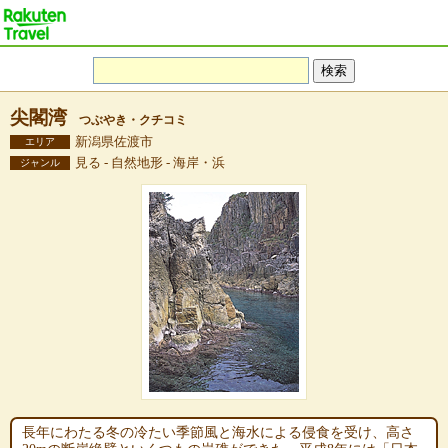
尖閣湾
つぶやき・クチコミ
新潟県佐渡市
エリア
見る - 自然地形 - 海岸・浜
ジャンル
長年にわたる冬の冷たい季節風と海水による侵食を受け、高さ