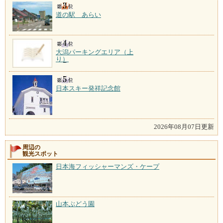
道の駅 あらい
大潟パーキングエリア（上
り）
日本スキー発祥記念館
2026年08月07日更新
周辺の
観光スポット
日本海フィッシャーマンズ・ケープ
山本ぶどう園