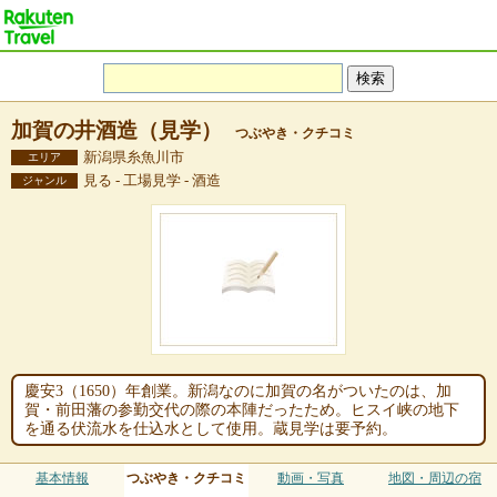
加賀の井酒造（見学）
つぶやき・クチコミ
新潟県糸魚川市
エリア
見る - 工場見学 - 酒造
ジャンル
慶安3（1650）年創業。新潟なのに加賀の名がついたのは、加
賀・前田藩の参勤交代の際の本陣だったため。ヒスイ峡の地下
を通る伏流水を仕込水として使用。蔵見学は要予約。
基本情報
つぶやき・クチコミ
動画・写真
地図・周辺の宿