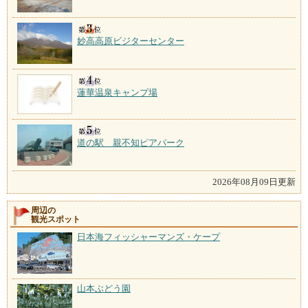
妙高高原ビジターセンター
蓮華温泉キャンプ場
道の駅 親不知ピアパーク
2026年08月09日更新
周辺の
観光スポット
日本海フィッシャーマンズ・ケープ
山本ぶどう園