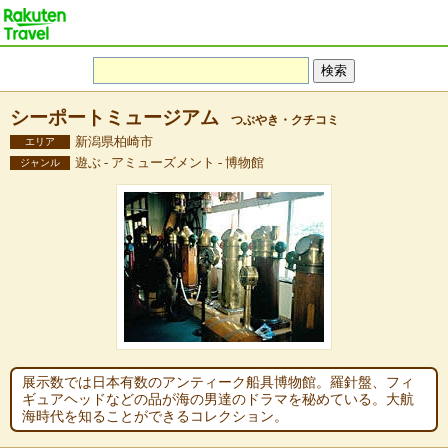
シーポートミュージアム
つぶやき・クチコミ
新潟県柏崎市
エリア
遊ぶ - アミューズメント - 博物館
ジャンル
展示数では日本有数のアンティーク船具博物館。羅針盤、フィ
ギュアヘッドなどの品が海の男達のドラマを秘めている。大航
海時代を知ることができるコレクション。