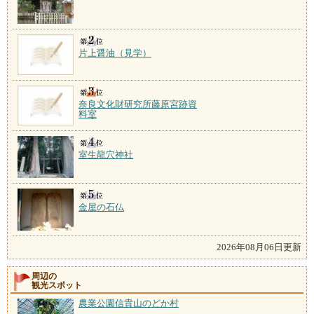
片上醤油（見学）
奈良文化財研究所藤原宮跡資
料室
室生龍穴神社
金屋の石仏
2026年08月06日更新
周辺の
観光スポット
農業公園信貴山のどか村