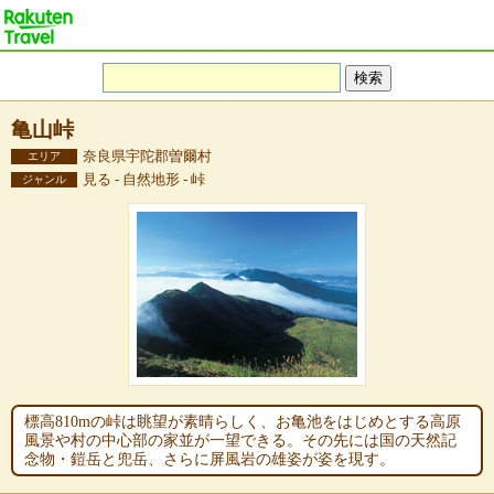
亀山峠
奈良県宇陀郡曽爾村
エリア
見る - 自然地形 - 峠
ジャンル
標高810mの峠は眺望が素晴らしく、お亀池をはじめとする高原
風景や村の中心部の家並が一望できる。その先には国の天然記
念物・鎧岳と兜岳、さらに屏風岩の雄姿が姿を現す。