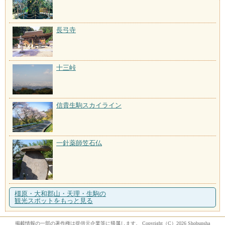
長弓寺
十三峠
信貴生駒スカイライン
一針薬師笠石仏
橿原・大和郡山・天理・生駒の
観光スポットをもっと見る
掲載情報の一部の著作権は提供元企業等に帰属します。 Copyright（C）2026 Shobunsha