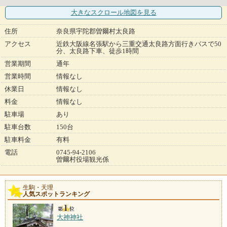
大きなスクロール地図
を見る
住所
奈良県宇陀郡曽爾村太良路
アクセス
近鉄大阪線名張駅から三重交通太良路方面行きバスで50
分、太良路下車、徒歩1時間
営業期間
通年
営業時間
情報なし
休業日
情報なし
料金
情報なし
駐車場
あり
駐車台数
150台
駐車料金
有料
電話
0745-94-2106
曽爾村役場観光係
生駒・天理
人気スポットランキング
大神神社