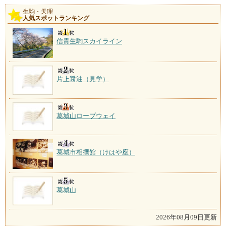
生駒・天理
人気スポットランキング
信貴生駒スカイライン
片上醤油（見学）
葛城山ロープウェイ
葛城市相撲館（けはや座）
葛城山
2026年08月09日更新