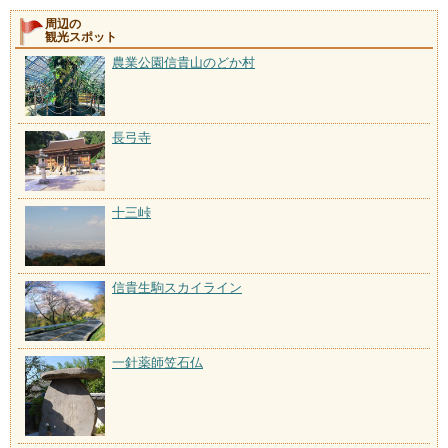
周辺の
観光スポット
農業公園信貴山のどか村
長弓寺
十三峠
信貴生駒スカイライン
一針薬師笠石仏