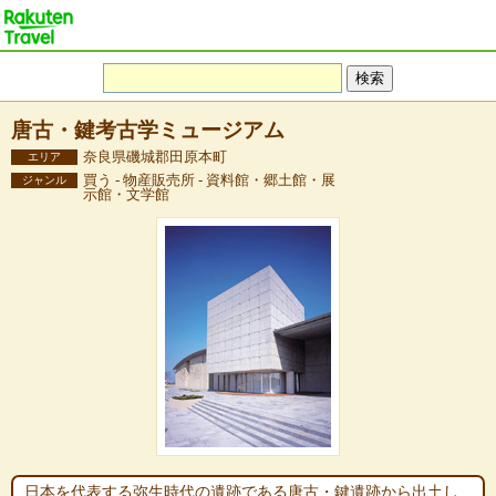
唐古・鍵考古学ミュージアム
奈良県磯城郡田原本町
エリア
買う - 物産販売所 - 資料館・郷土館・展
ジャンル
示館・文学館
日本を代表する弥生時代の遺跡である唐古・鍵遺跡から出土し