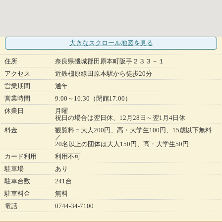
大きなスクロール地図
を見る
住所
奈良県磯城郡田原本町阪手２３３－１
アクセス
近鉄橿原線田原本駅から徒歩20分
営業期間
通年
営業時間
9:00～16:30（閉館17:00）
休業日
月曜
祝日の場合は翌日休、12月28日～翌1月4日休
料金
観覧料＝大人200円、高・大学生100円、15歳以下無料
／
20名以上の団体は大人150円、高・大学生50円
カード利用
利用不可
駐車場
あり
駐車台数
241台
駐車料金
無料
電話
0744-34-7100